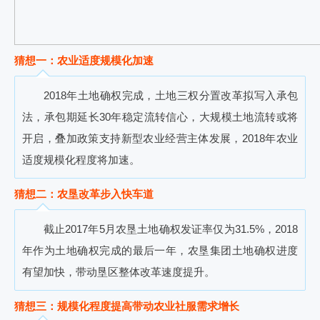
猜想一：农业适度规模化加速
2018
年土地确权完成
，
土地三权分置改革拟写入承包
法
，
承包期延长
30
年稳定流转信心
，
大规模土地流转或将
开启
，
叠加政策支持新型农业经营主体发展
，
2018
年农业
适度规模化程度将加速。
猜想二：农垦改革步入快车道
截止
2017
年
5
月农垦土地确权发证率仅为
31.5%
，
2018
年作为土地确权完成的最后一年
，
农垦集团土地确权进度
有望加快
，
带动垦区整体改革速度提升。
猜想三：规模化程度提高带动农业社服需求增长