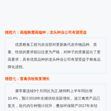
猜想六：高端粮需高端种，龙头种业公司有望受益
优质粮食工程与农业部对更新换代农作物品种、质
量、性状的要求较以往更为严格
，
对种子的质量提出了更
高要求
，
具有优质品种的龙头种业公司有望受益于粮食品
牌化进程。
猜想七：畜禽供给恢复增长
屠宰量连续
9
个月同比为正
,
猪饲料上半年同比增
10.4%
，
预计
2018
年生猪供给实际增长。波兰禽类产品已
复关
，
祖代鸡引种预计回升
，
叠加环保限产
2017
年末结