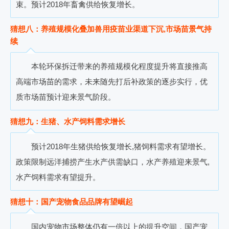
束。预计
2018
年畜禽供给恢复增长。
猜想八：养殖规模化叠加兽用疫苗业渠道下沉,市场苗景气持
续
本轮环保拆迁带来的养殖规模化程度提升将直接推高
高端市场苗的需求
，
未来随先打后补政策的逐步实行
，
优
质市场苗预计迎来景气阶段。
猜想九：生猪、水产饲料需求增长
预计
2018
年生猪供给恢复增长
,
猪饲料需求有望增长。
政策限制远洋捕捞产生水产供需缺口
，
水产养殖迎来景气
,
水产饲料需求有望提升。
猜想十：国产宠物食品品牌有望崛起
国内宠物市场整体仍有一倍以上的提升空间，国产宠