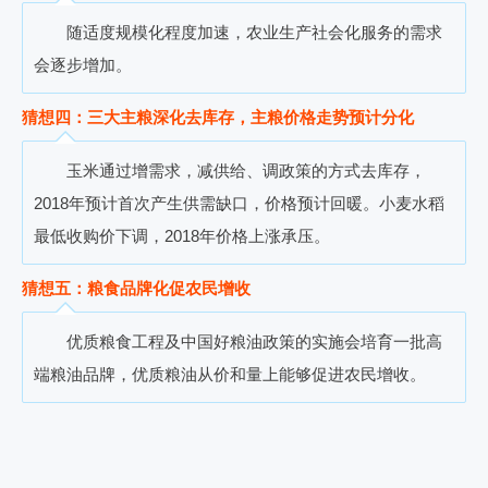
随适度规模化程度加速
，
农业生产社会化服务的需求
会逐步增加。
猜想四：三大主粮深化去库存，主粮价格走势预计分化
玉米通过增需求
，
减供给
、
调政策的方式去库存
，
2018
年预计首次产生供需缺口
，
价格预计回暖。小麦水稻
最低收购价下调
，
2018
年价格上涨承压。
猜想五：粮食品牌化促农民增收
优质粮食工程及中国好粮油政策的实施会培育一批高
端粮油品牌
，
优质粮油从价和量上能够促进农民增收。