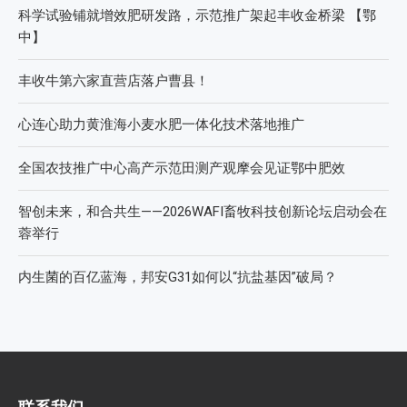
科学试验铺就增效肥研发路，示范推广架起丰收金桥梁 【鄂
中】
丰收牛第六家直营店落户曹县！
心连心助力黄淮海小麦水肥一体化技术落地推广
全国农技推广中心高产示范田测产观摩会见证鄂中肥效
智创未来，和合共生——2026WAFI畜牧科技创新论坛启动会在
蓉举行
内生菌的百亿蓝海，邦安G31如何以“抗盐基因”破局？