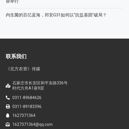
全国农技推广中心高产示范田测产观摩会见证鄂中肥效
智创未来，和合共生——2026WAFI畜牧科技创新论坛启动会在
蓉举行
内生菌的百亿蓝海，邦安G31如何以“抗盐基因”破局？
联系我们
《北方农资》传媒
石家庄市长安区和平东路336号
时代方舟A1座9层
0311-89684626
0311-89183396