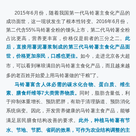
2015年6月份，随着我国第一代马铃薯主食化产品的
成功面世，这一现状发生了根本性转变。2016年6月份，
第二代含55%马铃薯全粉的馒头上市，第二代马铃薯全粉
占比更高，营养更丰富，价格仅是前者的三分之二。
此
后，直接用薯泥薯浆制成的第三代马铃薯主食化产品面
世，价格更加亲民，口感也更佳。
如今，走进北京各大超
市，可以看到琳琅满目的马铃薯主食化产品，而且越来越
多的老百姓开始爱上用马铃薯做的“干粮”了。
马铃薯富含人体必需的碳水化合物、蛋白质、维生
素、膳食纤维等7大类营养物质。
同时，脂肪含量低，利
于抑制体重增长、预防肥胖，有助于清理肠道、预防消化
系统病变。
因此，开发营养健康的马铃薯主食产品，能够
满足居民膳食结构改善的要求。
此外，种植马铃薯有节
水、节地、节肥、省药的效果，可作为农业结构调整的主