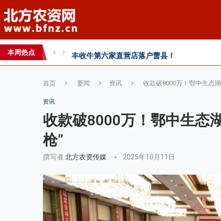
智创未来，和合共生——2026WAFI畜牧科技创
内生菌的百亿蓝海，邦安G31如何以“抗盐基因
本周热点
2026第七届中国(国际)智慧农业应用与创新
首页
要闻
资讯
收款破8000万！鄂中生态
资讯
收款破8000万！鄂中生态
枪”
撰写者
北方农资传媒
2025年10月11日