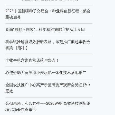
2026中国新疆种子交易会：种业科创新征程，盛会
重磅启幕
直面“同肥不同效”：科学精准施肥守护沃土良田
科学试验铺就增效肥研发路，示范推广架起丰收金
桥梁 【鄂中】
丰收牛第六家直营店落户曹县！
心连心助力黄淮海小麦水肥一体化技术落地推广
全国农技推广中心高产示范田测产观摩会见证鄂中
肥效
智创未来，和合共生——2026WAFI畜牧科技创新论
坛启动会在蓉举行