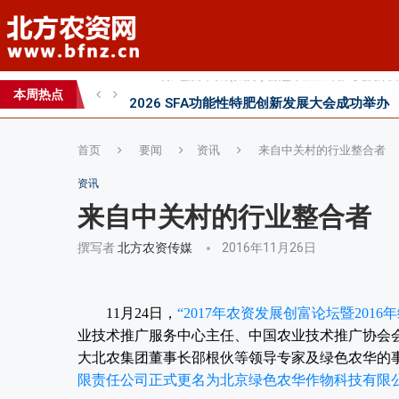
2026 SFA功能性特肥创新发展大会成功举办
2026中国新疆种子交易会：种业科创新征程
直面“同肥不同效”：科学精准施肥守护沃土良
本周热点
科学试验铺就增效肥研发路，示范推广架起丰
首页
要闻
资讯
来自中关村的行业整合者
资讯
来自中关村的行业整合者
撰写者
北方农资传媒
2016年11月26日
11月24日，
“2017年农资发展创富论坛暨201
业技术推广服务中心主任、中国农业技术推广协会
大北农集团董事长邵根伙等领导专家及绿色农华的事
限责任公司正式更名为北京绿色农华作物科技有限