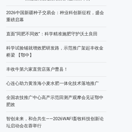
2026中国新疆种子交易会：种业科创新征程，盛会
重磅启幕
直面“同肥不同效”：科学精准施肥守护沃土良田
科学试验铺就增效肥研发路，示范推广架起丰收金
桥梁 【鄂中】
丰收牛第六家直营店落户曹县！
心连心助力黄淮海小麦水肥一体化技术落地推广
全国农技推广中心高产示范田测产观摩会见证鄂中
肥效
智创未来，和合共生——2026WAFI畜牧科技创新论
坛启动会在蓉举行