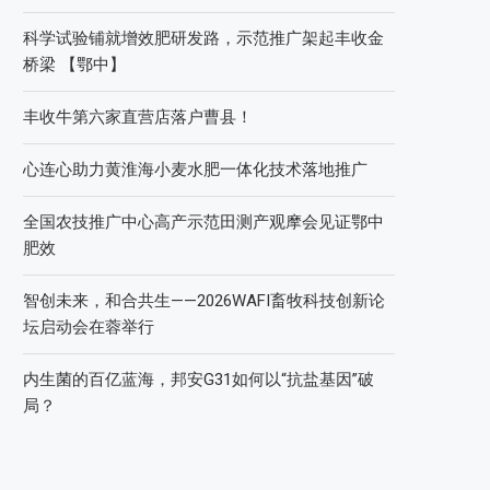
科学试验铺就增效肥研发路，示范推广架起丰收金
桥梁 【鄂中】
丰收牛第六家直营店落户曹县！
心连心助力黄淮海小麦水肥一体化技术落地推广
全国农技推广中心高产示范田测产观摩会见证鄂中
肥效
智创未来，和合共生——2026WAFI畜牧科技创新论
坛启动会在蓉举行
内生菌的百亿蓝海，邦安G31如何以“抗盐基因”破
局？