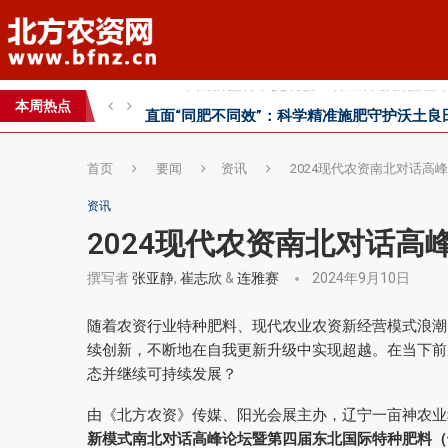
丰收牛第六家直营店落户曹县！
心连心助力黄淮海小麦水肥一体化技术落地推
本周热点
全国农技推广中心高产示范田测产观摩会见证
首页
要闻
资讯
2024现代农资南北对话高
资讯
2024现代农资南北对话高
撰写者
张亚静
,
崔志欣
&
连雅赛
2024年9月10日
随着农资行业特种肥料、现代农业农资新经营模式浪潮
续创新，不断地在自我更新升级中实现超越。在当下前
态并继续可持续发展？
由《北方农资》传媒、阳光会展主办，辽宁一亩神农业
新模式南北对话高峰论坛暨
第四届东北国际特种肥料（