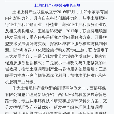
王旭
土壤肥料产业联盟秘书长
土壤肥料产业联盟成立于2016年2月，由70余家享有国
内外影响力的、具有自主科技创新能力的、从事土壤肥料
行业生产和经销企业、种植业—养殖业生产和服务企业以
及相关机构组成。王旭告诉记者，2017年，联盟将继续围
绕发展宗旨，重点任务是研究产业问题解决方案、开展联
盟技术发展调研与实践、探索区域农业服务模式与机制创
新。以“耕地养护+化肥控施行动方案”为主题，联盟设定了
三大发展内容：一是实现农业节本增效优质目标，探索终
端施肥服务创新模式；二是展示土壤改良与生态修复的区
域效果，推动土壤调理剂产业与养地服务创新发展；三是
联手力推农业废弃物资源优化利用，加快堆肥标准化和有
机肥料产业升级。
作为
土壤肥料产业联盟
的副理事单位之一，
西部环保
有限公司
总经理马新华介绍，西部环保与联盟发展宗旨思
路一致，专业从事环保技术研究和提供环保解决方案，充
分发挥循环型产业链优势，研发生产绿色环保土壤调理
剂，对土壤污染防治及修复有良好作用。今后公司将继续