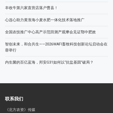
丰收牛第六家直营店落户曹县！
心连心助力黄淮海小麦水肥一体化技术落地推广
全国农技推广中心高产示范田测产观摩会见证鄂中肥效
智创未来，和合共生——2026WAFI畜牧科技创新论坛启动会在
蓉举行
内生菌的百亿蓝海，邦安G31如何以“抗盐基因”破局？
联系我们
《北方农资》传媒