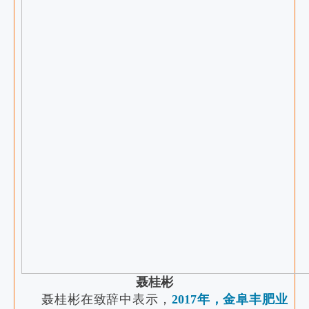
聂桂彬
聂桂彬在致辞中表示，
2017年，金阜丰肥业