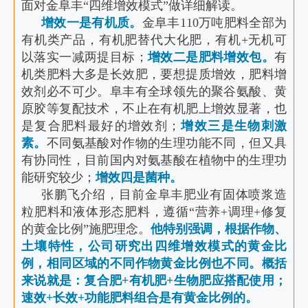
面对金阜丰“四维增效模式”做详细解读。
增效一是有机质。
金阜丰110万吨肥料全部为
有机类产品，有机肥替代大化肥，有机+无机可
以落实一减两提目标；
增效二是肥料增效包。
有
机类肥料大多是长效肥，要想提质增效，肥料增
效剂必不可少。阜丰有全球领先的聚谷氨酸、黄
原胶等复配技术，不止在有机肥上增效显著，也
是复合肥料最好的增效剂；
增效三是生物刺激
素。
不同氨基酸对作物的生理功能不同，但又具
有协同性，目前国内对氨基酸在植物中的生理功
能研究较少；
增效四是菌种。
张鹏飞介绍，目前金阜丰肥业有固体喷浆造
粒肥料和液体形态肥料，遵循“营养+调理+修复
的黄金比例”施肥理念。
他特别强调，根据作物、
土壤特性，公司研究出四维增效模式的黄金比
例，相同区域的不同作物黄金比例也不同。概括
来说就是：复合肥+有机肥+生物肥应搭配使用；
速效+长效+功能肥料组合是有黄金比例的。