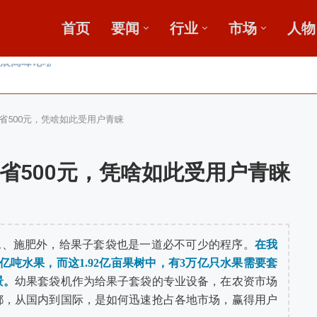
首页
要闻
行业
市场
人物
，盛会重磅启幕
田
收金桥梁 【鄂中】
省500元，凭啥如此受用户青睐
省500元，凭啥如此受用户青睐
水、施肥外，给果子套袋也是一道必不可少的程序。
在我
75亿吨水果，而这1.92亿亩果树中，有3万亿只水果需要套
景。
幼果套袋机作为给果子套袋的专业设备，在农资市场
都，从国内到国际，是如何迅速抢占各地市场，赢得用户