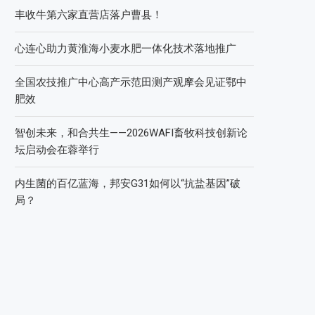
丰收牛第六家直营店落户曹县！
心连心助力黄淮海小麦水肥一体化技术落地推广
全国农技推广中心高产示范田测产观摩会见证鄂中
肥效
智创未来，和合共生——2026WAFI畜牧科技创新论
坛启动会在蓉举行
内生菌的百亿蓝海，邦安G31如何以“抗盐基因”破
局？