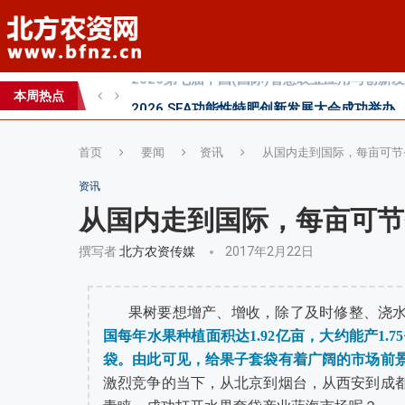
2026 SFA功能性特肥创新发展大会成功举办
2026中国新疆种子交易会：种业科创新征程
直面“同肥不同效”：科学精准施肥守护沃土良
本周热点
科学试验铺就增效肥研发路，示范推广架起丰
首页
要闻
资讯
从国内走到国际，每亩可节
资讯
从国内走到国际，每亩可节
撰写者
北方农资传媒
2017年2月22日
果树要想增产、增收，除了及时修整、浇
国每年水果种植面积达1.92亿亩，大约能产1.
袋。由此可见，给果子套袋有着广阔的市场前
激烈竞争的当下，从北京到烟台，从西安到成