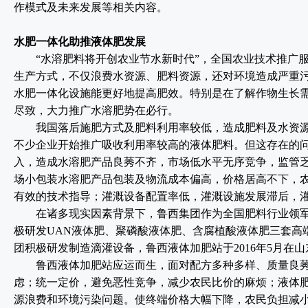
作模式及未来发展等相关内容。
水肥一体化助推液体肥发展
“水溶肥料将开创农业节水新时代”，全国农业技术推广服
生产方式，不仅浪费水资源、肥料资源，还对环境造成严重
水肥一体化设施能更好地提高肥效。特别是在了解作物生长
尽致，大力推广水溶肥势在必行。
我国落后施肥方式及肥料利用率较低，造成肥料及水资源
不少企业开始推广吸收利用率较高的液体肥料。但这存在的
入，造成水溶肥产品良莠不齐，市场低水平无序竞争，监管
场小包装水溶肥产品包装及物流成本偏高，价格居高不下，
有效的技术指导；灌溉设备配置率低，灌溉设施发展滞后，
在诸多现实因素背景下，鲁西集团作为全国肥料行业领军
极研发UAN液体肥、聚磷酸液体肥、含腐植酸液体肥三套高
团积极研发制造滴灌设备，鲁西液体加肥站于2016年5月在
鲁西液体加肥站应运而生，面对配方多种多样、质量良莠
虑；统一定价，避免恶性竞争，减少农民比价的麻烦；液体
源浪费和环境污染问题。使终端价格大幅下降，农民负担减