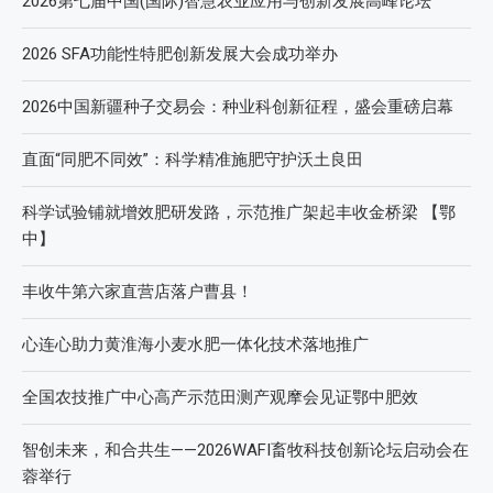
2026第七届中国(国际)智慧农业应用与创新发展高峰论坛
2026 SFA功能性特肥创新发展大会成功举办
2026中国新疆种子交易会：种业科创新征程，盛会重磅启幕
直面“同肥不同效”：科学精准施肥守护沃土良田
科学试验铺就增效肥研发路，示范推广架起丰收金桥梁 【鄂
中】
丰收牛第六家直营店落户曹县！
心连心助力黄淮海小麦水肥一体化技术落地推广
全国农技推广中心高产示范田测产观摩会见证鄂中肥效
智创未来，和合共生——2026WAFI畜牧科技创新论坛启动会在
蓉举行