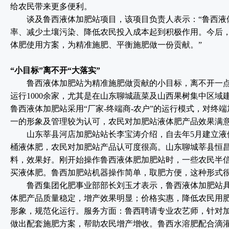
给农民带来更多便利。
谈及鲁西液体加肥站项目，该项目负责人表示：“鲁西液
率、减少土壤污染、降低农民投入成本起到积极作用。今后
体肥使用方案，为精准施肥、平衡施肥做一份贡献。”
“小目标”离不开“大落实”
鲁西液体加肥站为精准施肥做贡献的小目标，离不开一点一
运行1000余家，尤其是在山东聊城蔬菜及山西果树集中区域
鲁西液体加肥站采用“厂家-终端商-农户”的运行模式，对终
一的形象及管理较为认可，农民对加肥站液体肥产品效果满
山东莘县河店加肥站站长李宝涛介绍，自去年5月建立液体
桶液体肥，农民对加肥站产品认可度很高。山东聊城莘县恒昌
料，效果好。刚开始操作鲁西液体肥加肥站时，一些农民半
买液体肥。鲁西加肥站机器操作简单，取肥方便，这种形式很
鲁西集团化肥事业部部长刘玉才表示，鲁西液体加肥站具有
体肥产品质量稳定，增产效果明显；价格实惠，降低农民用
形象，规范化运行。服务方面：鲁西聘请专业农艺师，针对
做出配套施肥方案，帮助农民增产增收。鲁西水溶肥配合滴