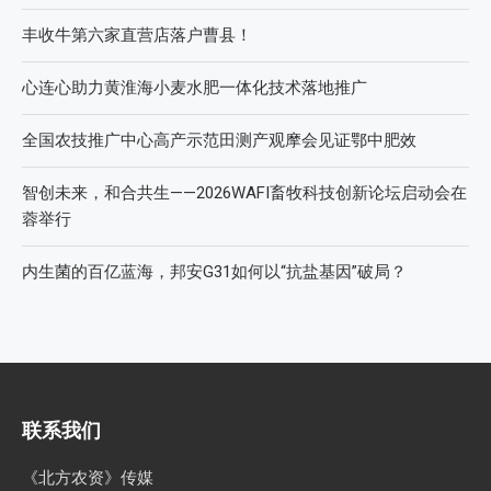
丰收牛第六家直营店落户曹县！
心连心助力黄淮海小麦水肥一体化技术落地推广
全国农技推广中心高产示范田测产观摩会见证鄂中肥效
智创未来，和合共生——2026WAFI畜牧科技创新论坛启动会在
蓉举行
内生菌的百亿蓝海，邦安G31如何以“抗盐基因”破局？
联系我们
《北方农资》传媒