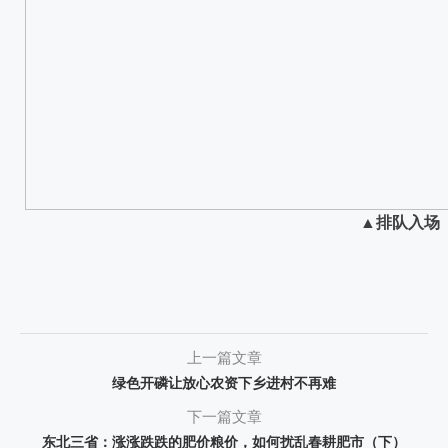
▲
排队入场
上一篇文章
绿色开磷让放心农资下乡进村不再难
下一篇文章
东北三省：涨涨跌跌的肥价粮价，如何扰乱春耕肥市（下）