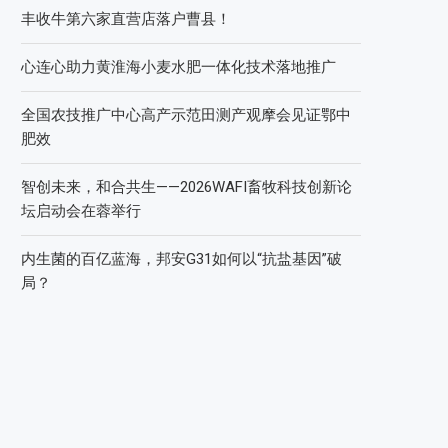
丰收牛第六家直营店落户曹县！
心连心助力黄淮海小麦水肥一体化技术落地推广
全国农技推广中心高产示范田测产观摩会见证鄂中
肥效
智创未来，和合共生——2026WAFI畜牧科技创新论
坛启动会在蓉举行
内生菌的百亿蓝海，邦安G31如何以“抗盐基因”破
局？