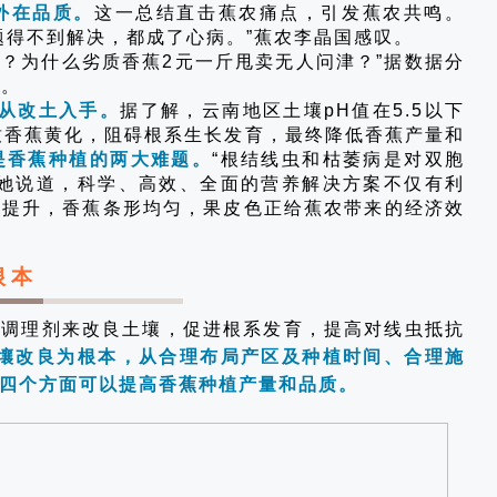
外在品质。
这一总结直击蕉农痛点，引发蕉农共鸣。
题得不到解决，都成了心病。”蕉农李晶国感叹。
？为什么劣质香蕉2元一斤甩卖无人问津？”据数据分
%。
从改土入手。
据了解，云南地区土壤pH值在5.5以下
致香蕉黄化，阻碍根系生长发育，最终降低香蕉产量和
是香蕉种植的两大难题。
“根结线虫和枯萎病是对双胞
”她说道，科学、高效、全面的营养解决方案不仅有利
观提升，香蕉条形均匀，果皮色正给蕉农带来的经济效
根本
壤调理剂来改良土壤，促进根系发育，提高对线虫抵抗
壤改良为根本，从合理布局产区及种植时间、合理施
四个方面可以提高香蕉种植产量和品质。