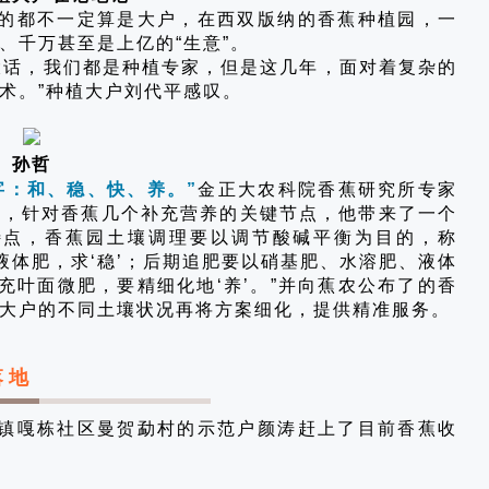
的都不一定算是大户，在西双版纳的香蕉种植园，一
、千万甚至是上亿的“生意”。
大话，我们都是种植专家，但是这几年，面对着复杂的
术。”种植大户刘代平感叹。
孙哲
字：和、稳、快、养。”
金正大农科院香蕉研究所专家
案，针对香蕉几个补充营养的关键节点，他带来了一个
的特点，香蕉园土壤调理要以调节酸碱平衡为目的，称
液体肥，求‘稳’；后期追肥要以硝基肥、水溶肥、液体
充叶面微肥，要精细化地‘养’。”并向蕉农公布了的香
大户的不同土壤状况再将方案细化，提供精准服务。
落地
镇嘎栋社区曼贺勐村的示范户颜涛赶上了目前香蕉收