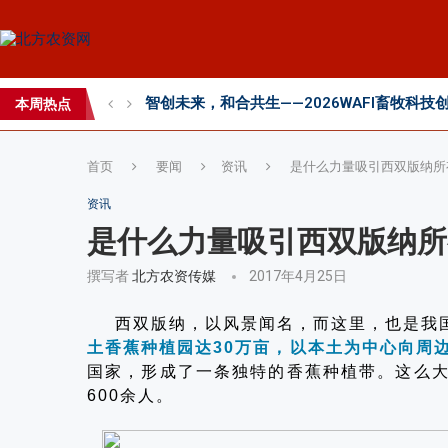
智创未来，和合共生——2026WAFI畜牧科技创
内生菌的百亿蓝海，邦安G31如何以“抗盐基因
本周热点
2026第七届中国(国际)智慧农业应用与创新
首页
要闻
资讯
是什么力量吸引西双版纳所
资讯
是什么力量吸引西双版纳所
撰写者
北方农资传媒
2017年4月25日
西双版纳，以风景闻名，而这里，也是我国
土香蕉种植园达30万亩，以本土为中心向周
国家，形成了一条独特的香蕉种植带。这么
600余人。