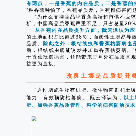
有两点，一是香蕉的内在品质，二是香蕉的
“种香蕉种怕了，香蕉品质差，香蕉树病害问
“为什么菲律宾品牌香蕉高端超市供不应求
析，中国高品质香蕉严重不足，只占总量20
从香蕉内在品质提升方面，
阮云泽认为应
的土地面积占比超过38％，而酸性土壤易导
品质。
除此之外，根结线虫和香蕉枯萎病也
胎，根结线虫病能诱发并加重香蕉枯萎病。
于香蕉抵御病害，还能带来香蕉外在品质直
益更为直接。
改良土壤是品质提升
“通过增施生物有机肥、微生物菌剂和土
能力，有效预防枯萎病。”阮云泽认为，
以土
肥、加强香蕉品质管理、科学的病害防治技术