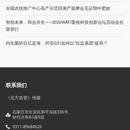
全国农技推广中心高产示范田测产观摩会见证鄂中肥效
智创未来，和合共生——2026WAFI畜牧科技创新论坛启动会在
蓉举行
内生菌的百亿蓝海，邦安G31如何以“抗盐基因”破局？
联系我们
《北方农资》传媒
石家庄市长安区和平东路336号
时代方舟A1座9层
0311-89684626