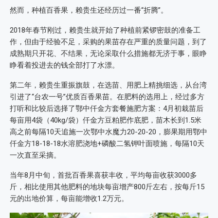
然而，种植百香果，赖贵生还经历过一番“折腾”。
2018年春节刚过，赖贵生就开始了种植前紧锣密鼓的准备工
作，但由于经验不足，采购的果苗存在严重的质量问题，到了
成熟期只开花、不结果，无论采取什么措施都无济于事，眼睁
睁看着投进去的钱全部打了水漂。
第二年，赖贵生重振旗鼓，在选苗、用肥上精挑细选，从台湾
引进了“台农一号”优质百香果苗。在肥料的选用上，经过多方
打听和比较后选择了鄂中仟金方套餐施肥方案：4月初栽苗后
每亩用4袋（40kg/袋）仟金方豆粕肥作底肥，苗木长到1.5米
高之前每隔10天追施一次鄂中水魔力20-20-20，膨果期用鄂中
仟金方18-18-18水溶肥浇地+磷酸二氢钾叶面喷施，每隔10天
一次直至采摘。
当年8月中旬，首批百香果喜获丰收，平均每亩收获3000多
斤，相比使用其他肥料的地块每亩增产800斤左右，按每斤15
元的出地价算，每亩能增收1.2万元。