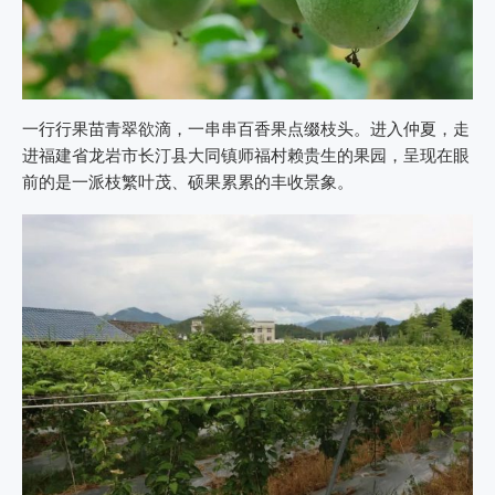
一行行果苗青翠欲滴，一串串百香果点缀枝头。进入仲夏，走
进福建省龙岩市长汀县大同镇师福村赖贵生的果园，呈现在眼
前的是一派枝繁叶茂、硕果累累的丰收景象。