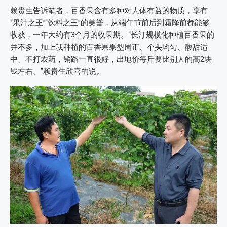
赖贵生告诉笔者，百香果含有多种对人体有益的物质，享有
“果汁之王”“饮料之王”的美誉，从端午节前后到霜降前都能够
收获，一年大约有3个月的收果期。“长汀规模化种植百香果的
并不多，加上我种植的百香果果型周正、个头均匀、酸甜适
中、不打农药，销路一直很好，出地价每斤要比别人的高2块
钱左右。”赖贵生欣喜的说。