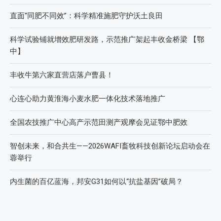
近期文章
2026第七届中国(国际)智慧农业应用与创新发展高峰论坛
2026 SFA功能性特肥创新发展大会成功举办
2026中国新疆种子交易会：种业科创新征程，盛会重磅启幕
直面“同肥不同效”：科学精准施肥守护沃土良田
科学试验铺就增效肥研发路，示范推广架起丰收金桥梁 【鄂
中】
丰收牛第六家直营店落户曹县！
心连心助力黄淮海小麦水肥一体化技术落地推广