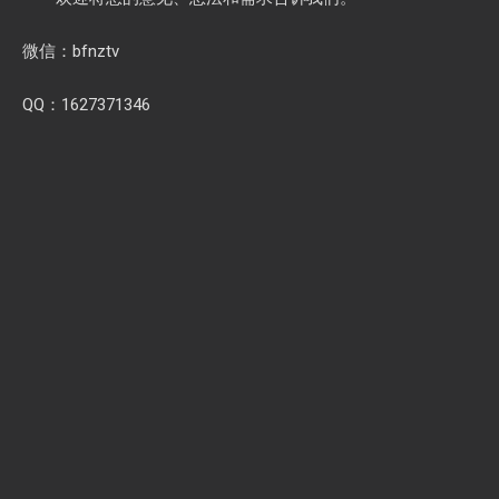
0311-89183396
1627371364
1627371364@qq.com
合作接洽
信息发布、会展合作、稿件合作、广告业务、网站业务。
欢迎将您的意见、想法和需求告诉我们。
微信：bfnztv
QQ：1627371346