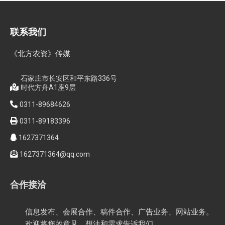
全国农技推广中心高产示范田测产观摩会见证鄂中肥效
智创未来，和合共生——2026WAFI畜牧科技创新论坛启动会在
蓉举行
内生菌的百亿蓝海，邦安G31如何以“抗盐基因”破局？
联系我们
《北方农资》传媒
石家庄市长安区和平东路336号
时代方舟A1座9层
0311-89684626