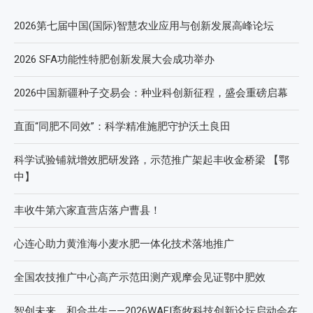
2026第七届中国(国际)智慧农业应用与创新发展高峰论坛
2026 SFA功能性特肥创新发展大会成功举办
2026中国新疆种子交易会：种业科创新征程，盛会重磅启幕
直面“同肥不同效”：科学精准施肥守护沃土良田
科学试验铺就增效肥研发路，示范推广架起丰收金桥梁 【鄂
中】
丰收牛第六家直营店落户曹县！
心连心助力黄淮海小麦水肥一体化技术落地推广
全国农技推广中心高产示范田测产观摩会见证鄂中肥效
智创未来，和合共生——2026WAFI畜牧科技创新论坛启动会在