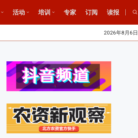
活动
培训
专家
订阅
读报
2026年8月6日
会成功举办
2026中国新疆种子交