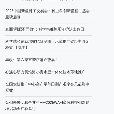
2026中国新疆种子交易会：种业科创新征程，盛会
重磅启幕
直面“同肥不同效”：科学精准施肥守护沃土良田
科学试验铺就增效肥研发路，示范推广架起丰收金
桥梁 【鄂中】
丰收牛第六家直营店落户曹县！
心连心助力黄淮海小麦水肥一体化技术落地推广
全国农技推广中心高产示范田测产观摩会见证鄂中
肥效
智创未来，和合共生——2026WAFI畜牧科技创新论
坛启动会在蓉举行