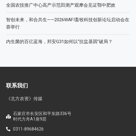
全国农技推广中心高产示范田测产观摩会见证鄂中肥效
智创未来，和合共生——2026WAFI畜牧科技创新论坛启动会在
蓉举行
内生菌的百亿蓝海，邦安G31如何以“抗盐基因”破局？
联系我们
《北方农资》传媒
石家庄市长安区和平东路336号
时代方舟A1座9层
0311-89684626