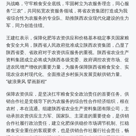
兴战略，守牢粮食安全底线，牢固树立为农服务理念，同心服
务“三农”，共同拓宽农资服务领域，将省农资集团打造成为我
省综合性为农服务的专业队、助推陕西农业现代化建设的生力
军，同力创造佳绩。
王建红表示，保障化肥等农资供应和价格基本稳定事关国家粮
食安全大局，陕西省人民政府批准成立陕西农资集团，凸显了
陕西省委、省政府对于农资供应服务的重视。陕西省农业生产
资料集团成立必将成为陕西各级党委、政府调控农资市场、促
进农民增产增收的重要力量，为服务保障陕西省粮食安全、实
现农业农村现代化、全面推进乡村振兴发展贡献供销力量。
“破浪乘风 擘画新程”
保障农资供应，是坚决扛牢粮食安全政治责任的首要任务。供
销合作社是党领导下的为农服务的综合性合作经济组织，根在
农村，本在流通。组建陕西省农业生产资料集团有限公司，主
动承担农资供应主力军、国家队、主渠道的重要使命，是供销
合作社履行政治责任，建立化肥保供稳价市场调节机制、扛稳
粮食安全重任的客观要求，也是供销合作社履行社会责任，畅