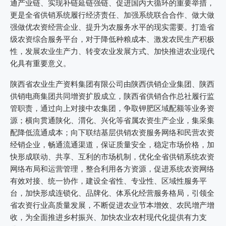
通产业链、实现补链延链强链、促进国内大循环的重要举措，
更是全省供销系统履行经济责任、加强系统联合合作、做大做
强做优农资经营企业、提升为农服务水平的现实需要。打造省
级农资综合服务平台，对于降低种粮成本、激发农民生产积极
性，发展农业生产力、转变农业发展方式、加快推进农业现代
化具有重要意义。
陕西省农业生产资料集团有限公司由陕西供销企业集团、陕西
供销电商集团共同增资扩股成立，陕西省供销合作总社履行监
管职责，通过向上对接中农集团，争取钾肥区域配额等业务资
源；横向贯通陕化、渭化、兴化等省属农资生产企业，集采集
配降低流通成本；向下联结基层供销农资服务网络和民营农资
经销企业，畅通流通渠道，保证质量安全，稳定市场价格，加
快形成联动、共享、互利的市场机制，优化全省供销系统农资
网络布局和运营管理，整合利用各方资源，促进系统农资网络
有效对接、统一协作，建设全省性、专业性、区域性服务平
台，加快形成连锁化、品牌化、体系化经营服务格局，引领全
省农资行业高质量发展，不断促进农业节本增效、农民增产增
收，为全面推进乡村振兴、加快农业农村现代化提供有力支