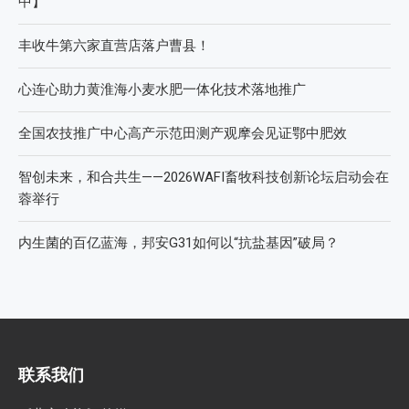
中】
丰收牛第六家直营店落户曹县！
心连心助力黄淮海小麦水肥一体化技术落地推广
全国农技推广中心高产示范田测产观摩会见证鄂中肥效
智创未来，和合共生——2026WAFI畜牧科技创新论坛启动会在
蓉举行
内生菌的百亿蓝海，邦安G31如何以“抗盐基因”破局？
联系我们