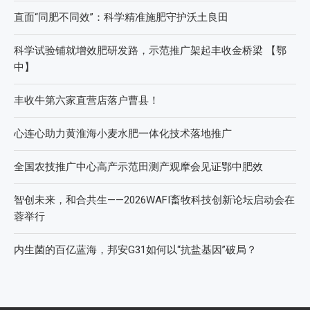
直面“同肥不同效”：科学精准施肥守护沃土良田
科学试验铺就增效肥研发路，示范推广架起丰收金桥梁 【鄂
中】
丰收牛第六家直营店落户曹县！
心连心助力黄淮海小麦水肥一体化技术落地推广
全国农技推广中心高产示范田测产观摩会见证鄂中肥效
智创未来，和合共生——2026WAFI畜牧科技创新论坛启动会在
蓉举行
内生菌的百亿蓝海，邦安G31如何以“抗盐基因”破局？