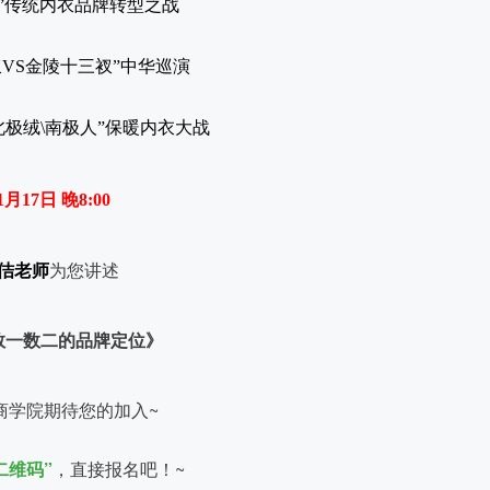
剑”传统内衣品牌转型之战
钗VS金陵十三衩”中华巡演
北极绒\南极人”保暖内衣大战
1月17日 晚8:00
佶老师
为您讲述
数一数二的品牌定位》
商学院期待您的加入~
二维码”
，直接报名吧！~