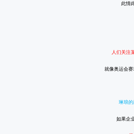
此情
人们关注
就像奥运会赛
琳琅的
如果企