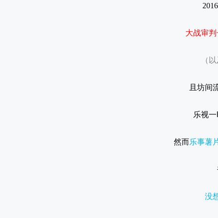
20
大战审判
（以
且坊间
乐视一
然而
乐事薯
没