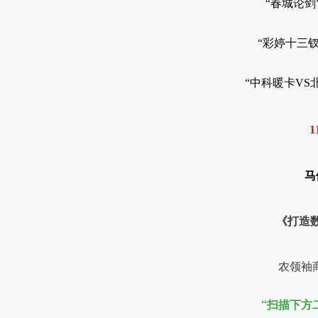
“春城论
“彩婷十三
“中科暖卡VS
1
马
《打造
农领袖
“扫描下方