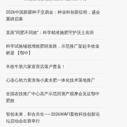
2026中国新疆种子交易会：种业科创新征程，盛会
重磅启幕
直面“同肥不同效”：科学精准施肥守护沃土良田
科学试验铺就增效肥研发路，示范推广架起丰收金
桥梁 【鄂中】
丰收牛第六家直营店落户曹县！
心连心助力黄淮海小麦水肥一体化技术落地推广
全国农技推广中心高产示范田测产观摩会见证鄂中
肥效
智创未来，和合共生——2026WAFI畜牧科技创新论
坛启动会在蓉举行