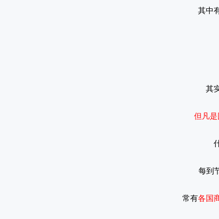
其中
其
但凡是
每到
常有
各国