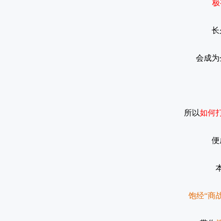
极
长
会成为
所以
如何
便
饱经
“商