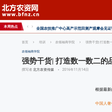
全国农技推广中心高产示范田测产观摩会见证
智创未来，和合共生——2026WAFI畜牧科技创
内生菌的百亿蓝海，邦安G31如何以“抗盐基因
本周热点
2026第七届中国(国际)智慧农业应用与创新
首页
培训
农领袖商学院
强势干货| 打造
农领袖商学院
强势干货| 打造数一数二的
撰写者
北方农资传媒
2016年11月14日
根据最新
中国人奢