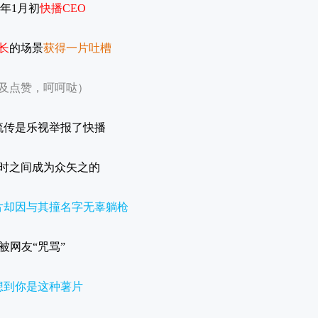
16年1月初
快播
CEO
长
的场景
获得一片吐槽
及点赞，呵呵哒）
流传是乐视举报了快播
时之间成为众矢之的
片却因与其撞名字无辜躺枪
被网友
“咒骂”
想到你是这种薯片