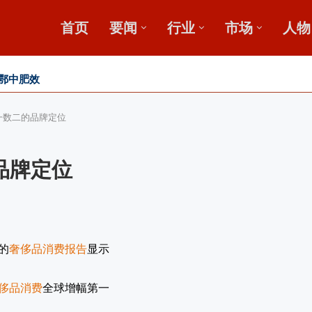
首页
要闻
行业
市场
人物
鄂中肥效
新论坛启动会...
”破局？
发展高峰论坛
数一数二的品牌定位
品牌定位
的
奢侈品消费报告
显示
侈品消费
全球增幅第一