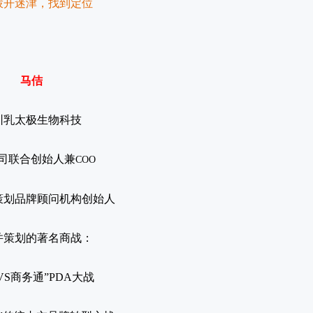
拨开迷津，找到定位
马佶
圳乳太极生物科技
司联合创始人
兼
COO
策划品牌顾问机构创始人
并策划的著名商战：
VS商务通”PDA大战