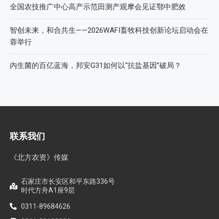
全国农技推广中心高产示范田测产观摩会见证鄂中肥效
智创未来，和合共生——2026WAFI畜牧科技创新论坛启动会在
蓉举行
内生菌的百亿蓝海，邦安G31如何以“抗盐基因”破局？
联系我们
《北方农资》传媒
石家庄市长安区和平东路336号
时代方舟A1座9层
0311-89684626