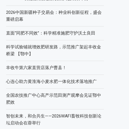
2026中国新疆种子交易会：种业科创新征程，盛会
重磅启幕
直面“同肥不同效”：科学精准施肥守护沃土良田
科学试验铺就增效肥研发路，示范推广架起丰收金
桥梁 【鄂中】
丰收牛第六家直营店落户曹县！
心连心助力黄淮海小麦水肥一体化技术落地推广
全国农技推广中心高产示范田测产观摩会见证鄂中
肥效
智创未来，和合共生——2026WAFI畜牧科技创新论
坛启动会在蓉举行