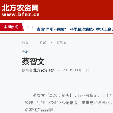
直面“同肥不同效”：科学精准施肥守护沃土良
科学试验铺就增效肥研发路，示范推广架起丰
本周热点
丰收牛第六家直营店落户曹县！
首页
专家
蔡智文
专家
蔡智文
撰写者
北方农资传媒
2013年11月11日
蔡智文【笔名：菜头】，行业分析师。二十
经理、行业百强企业营销总监、董事总经理等职
名农化产品品牌。