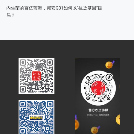
内生菌的百亿蓝海，邦安G31如何以“抗盐基因”破
局？