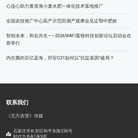
心连心助力黄淮海小麦水肥一体化技术落地推广
全国农技推广中心高产示范田测产观摩会见证鄂中肥效
智创未来，和合共生——2026WAFI畜牧科技创新论坛启动会在
蓉举行
内生菌的百亿蓝海，邦安G31如何以“抗盐基因”破局？
联系我们
《北方农资》传媒
石家庄市长安区和平东路336号
时代方舟A1座9层