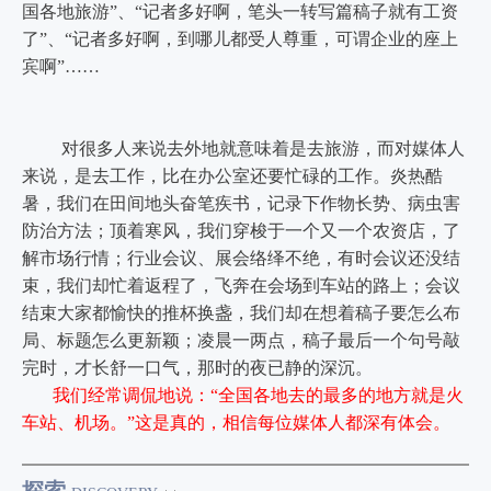
国各地旅游”、“记者多好啊，笔头一转写篇稿子就有工资
了”、“记者多好啊，到哪儿都受人尊重，可谓企业的座上
宾啊”……
对很多人来说去外地就意味着是去旅游，而对媒体人
来说，是去工作，比在办公室还要忙碌的工作。炎热酷
暑，我们在田间地头奋笔疾书，记录下作物长势、病虫害
防治方法；顶着寒风，我们穿梭于一个又一个农资店，了
解市场行情；行业会议、展会络绎不绝，有时会议还没结
束，我们却忙着返程了，飞奔在会场到车站的路上；会议
结束大家都愉快的推杯换盏，我们却在想着稿子要怎么布
局、标题怎么更新颖；凌晨一两点，稿子最后一个句号敲
完时，才长舒一口气，那时的夜已静的深沉。
我们经常调侃地说：“全国各地去的最多的地方就是火
车站、机场。”这是真的，相信每位媒体人都深有体会。