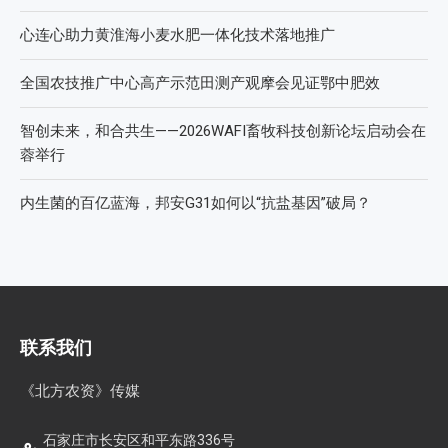
心连心助力黄淮海小麦水肥一体化技术落地推广
全国农技推广中心高产示范田测产观摩会见证鄂中肥效
智创未来，和合共生——2026WAFI畜牧科技创新论坛启动会在
蓉举行
内生菌的百亿蓝海，邦安G31如何以“抗盐基因”破局？
联系我们
《北方农资》传媒
石家庄市长安区和平东路336号