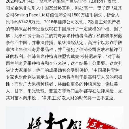
2020年2月14日，全球奇异果生产巨头佳沛（Zespri）表示，
阳光金果非法引入中国案最终宣判，判处高 **、妻子薛 *及其
公司Smiling Face Ltd赔偿佳沛公司1500万纽币损失，折合人
民币约6742.8万元。2018年佳沛公司发现，2款自主知识产权
的奇异果品种未经授权就在中国展开了一定规模的种植。据了
解，此事件源于新西兰的前奇异果种植者高浩宇私自将果树藤
条带回中国，并非法传播。最终法院认定，高浩宇以欺诈手段
非法出售佳沛奇异果品种，并且侵犯了佳沛公司发放种植许可
证的权利。佳沛首席种植者联盟官戴夫·考特尼表示，“对于新
西兰的奇异果种植者和企业来说，这个结果十分重要。这次判
决让大家相信，他们的成果确实会受到保护。”中国果树育种
专家也对此判决表示支持，认为将有利于提高科研人员的积极
性；而对广大果树种植者，将面临更多的种植风险，像红美
人、甘平、阳光玫瑰、蓝宝石等热门品种都存在法律风险，尤
其对苗木商来说， “拿来主义”发大财的时代将一去不复返。