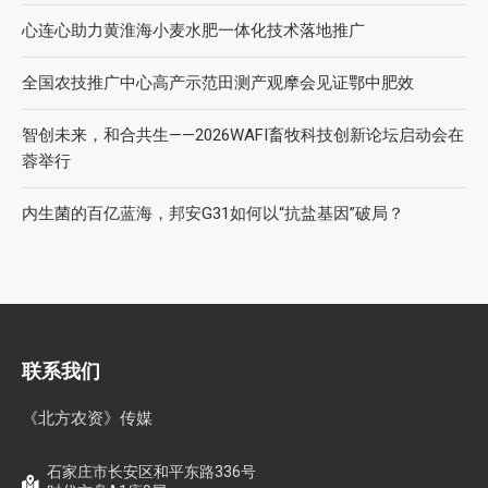
心连心助力黄淮海小麦水肥一体化技术落地推广
全国农技推广中心高产示范田测产观摩会见证鄂中肥效
智创未来，和合共生——2026WAFI畜牧科技创新论坛启动会在
蓉举行
内生菌的百亿蓝海，邦安G31如何以“抗盐基因”破局？
联系我们
《北方农资》传媒
石家庄市长安区和平东路336号