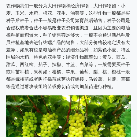
农作物我们一般分为大田作物和经济作物，大田作物如：小
麦、玉米、水稻、棉花、花生、油菜等，这些作物一般都是买
种子后种子，种子一般是种子公司繁育然后销售，种子公司是
否侵权或者合法不容易改变农资销售渠道，且因为主要的粮油
棉种植面积较大，种子销售额足够大，一般不会通过新品种发
展种植基地去进行终端产品的销售，大部分价格较稳定没有大
差异，如果有也是粮油棉产品的细分品种，如紫色小麦、特区
区域的水稻、特色的花生等；经济作物蔬菜如：黄瓜、西瓜、
甜瓜、西红柿、茄子、辣椒、甘蓝、白菜等，一般需要买种子
或种苗种植，果树如：柑橘、苹果、葡萄、梨、桃、樱桃一般
都是嫁接苗或者叫扦插苗或芽执行嫁接，马铃薯、甘薯、草莓
等是通过薯块或组培苗或剪切苗或匍匍茎苗进行种植。