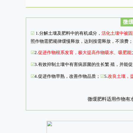
微
☑
1.分解土壤及肥料中的有机成分，
活化土壤中被固
照作物需肥规律缓慢释放，达到按需释放，不浪费；
☑
2.
促进作物根系发育，极大提高作物吸水、吸肥能
☑
3.
有效抑制土壤中有害病原菌的生长繁 殖，并能
☑
4.
促进作物早熟，改善作物品质；
☑
5.
改良土壤，
微缓肥料适用作物有