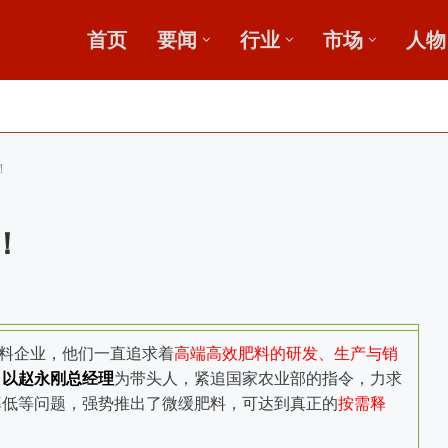
首页
要闻
行业
市场
人物
广
鄂中肥效
！
！
料企业，他们一直追求着
高端高效肥料的研发、生产与销
司以赵永刚总经理
为带头人，紧追国家农业部的指令，力求
率低等问题，强势推出了微缓肥料，可达到真正的
按需释