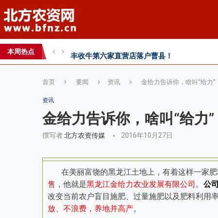
丰收牛第六家直营店落户曹县！
心连心助力黄淮海小麦水肥一体化技术落地推
本周热点
全国农技推广中心高产示范田测产观摩会见证
首页
要闻
资讯
金给力告诉你，啥叫“给力”
资讯
金给力告诉你，啥叫“给力”
撰写者
北方农资传媒
2016年10月27日
在美丽富饶的黑龙江土地上，有着这样一家肥
售
，他就是
黑龙江金给力农业发展有限公司
。
公
改变当前农户盲目施肥、过量施肥以及肥料利用
放、不浪费，养地并高产
。