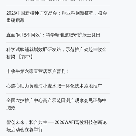
2026中国新疆种子交易会：种业科创新征程，盛会
重磅启幕
直面“同肥不同效”：科学精准施肥守护沃土良田
科学试验铺就增效肥研发路，示范推广架起丰收金
桥梁 【鄂中】
丰收牛第六家直营店落户曹县！
心连心助力黄淮海小麦水肥一体化技术落地推广
全国农技推广中心高产示范田测产观摩会见证鄂中
肥效
智创未来，和合共生——2026WAFI畜牧科技创新论
坛启动会在蓉举行