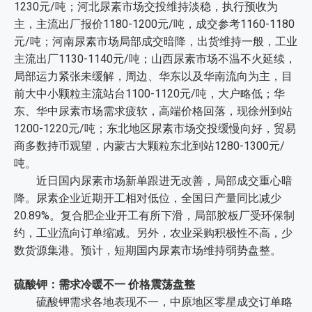
1230元/吨；河北尿素市场交投维持淡稳，执行预收为
主，主流出厂报价1180-1200元/吨，成交参考1160-1180
元/吨；河南尿素市场局部成交暗降，出货维持一般，工业
主流出厂1130-1140元/吨；山西尿素市场不温不火延续，
局部运力紧张未缓解，周边、华东以及华南流向为主，目
前大中小颗粒主流站台1100-1120元/吨，大户略低；华
东、华中尿素市场需求疲软，高端价格回落，现徐州到站
1200-1220元/吨；东北地区尿素市场交投缓慢向好，贸易
商多数持币观望，内蒙古大颗粒东北到站1280-1300元/
吨。
近日国内尿素市场新单跟进无改善，局部成交重心暗
降。尿素企业近期开工相对低位，全国日产量同比减少
20.89%。复合肥企业开工有所下滑，局部胶板厂受环保制
约，工业流向订单缩减。另外，农业采购积极性不高，少
数货源集港。预计，短期国内尿素市场维持弱势盘整。
硫酸钾：需求冷暖不一 价格震荡盘整
硫酸钾需求各地表现不一，中原地区零星成交订单略