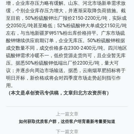
增，企业库存压力略有缓解。山东、河北市场新单需求放
缓，个别企业库存压力增大，并逐渐采取降负荷措施。截
至目前，50%粉硫酸钾出厂报价2150-2200元/吨，实际成
交2050元/吨甚至略低；52%粉硫酸钾大单成交2150元/吨
左右，与当地新疆罗钾51%粉出库价格持平。广东市场硫
酸钾继续供应前期订单，企业无库压。50%粉硫酸钾根据
成交数量不同，成交价格多在2300-2400元/吨。四川地区
硫酸钾需求冷暖不一，低价货源走货尚可，且企业暂无库
压。据悉50%粉硫酸钾低端出厂价2200元/吨，量大可
议；并逐步向周边市场输送。据悉，云南烟草肥招标将于
明日开标，新价格或将会对四季度市场走势起到指引作
用。
（
）
本文是卓创资讯专供稿，文章归北方农资所有
上一篇文章
如何获取优质客户群，这些客户培育最新考量要知道
下一篇文章