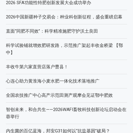
2026 SFA功能性特肥创新发展大会成功举办
2026中国新疆种子交易会：种业科创新征程，盛会重磅启幕
直面“同肥不同效”：科学精准施肥守护沃土良田
科学试验铺就增效肥研发路，示范推广架起丰收金桥梁 【鄂
中】
丰收牛第六家直营店落户曹县！
心连心助力黄淮海小麦水肥一体化技术落地推广
全国农技推广中心高产示范田测产观摩会见证鄂中肥效
智创未来，和合共生——2026WAFI畜牧科技创新论坛启动会在
蓉举行
内生菌的百亿蓝海，邦安G31如何以“抗盐基因”破局？