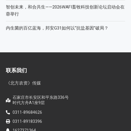
智创未来，和合共生——2026WAFI畜牧科技创新论坛启动会在
蓉举行
内生菌的百亿蓝海，邦安G31如何以“抗盐基因”破局？
联系我们
《北方农资》传媒
石家庄市长安区和平东路336号
时代方舟A1座9层
0311-89684626
0311-89183396
1627371364