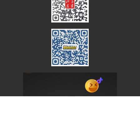
QQ：1627371346