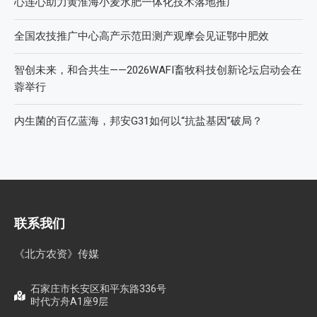
科学试验铺就增效肥研发路，示范推广架起丰收金桥梁 【鄂
中】
丰收牛第六家直营店落户曹县！
心连心助力黄淮海小麦水肥一体化技术落地推广
全国农技推广中心高产示范田测产观摩会见证鄂中肥效
智创未来，和合共生——2026WAFI畜牧科技创新论坛启动会在
蓉举行
内生菌的百亿蓝海，邦安G31如何以“抗盐基因”破局？