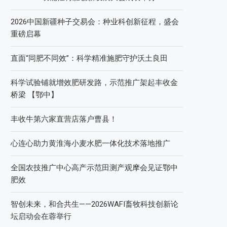
2026中国新疆种子交易会：种业科创新征程，盛会
重磅启幕
直面“同肥不同效”：科学精准施肥守护沃土良田
科学试验铺就增效肥研发路，示范推广架起丰收金
桥梁 【鄂中】
丰收牛第六家直营店落户曹县！
心连心助力黄淮海小麦水肥一体化技术落地推广
全国农技推广中心高产示范田测产观摩会见证鄂中
肥效
智创未来，和合共生——2026WAFI畜牧科技创新论
坛启动会在蓉举行