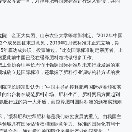
导专家齐聚一堂，对控释肥料国际标准进行深入解读，共同
、金正大集团、山东农业大学等领衔制定。“2012年中国
个成员国征求过意见，2013年2月该标准才正式立项，期
15年底达成共识，投票通过。”此次国际标准制定亲历者、上
据悉此前中国已经在缓释肥料领域做很多工作。
工业协会理事长周竹叶强调国际标准对未来行业发展的重
领域确立起国际标准，还掌握了肥料行业调结构转方式的发
院院长顾宗勤认为：“中国主导的控释肥料国际标准颁布实
准的出台将在规范肥料市场、肥料生产、肥料贸易方面起到
段氮肥行业的第一大矛盾，而控释肥料国际标准的颁布实施则
，“缓释肥和控释肥料都是我们鼓励发展的重点。由我国主
料领域具有国际话语权和国际竞争力。标准的国际化有利于
际产能合作，通过标准的国际化来带动产业的国际化。”