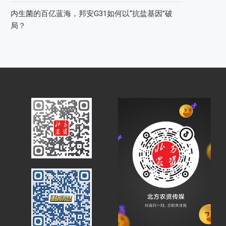
内生菌的百亿蓝海，邦安G31如何以“抗盐基因”破
局？