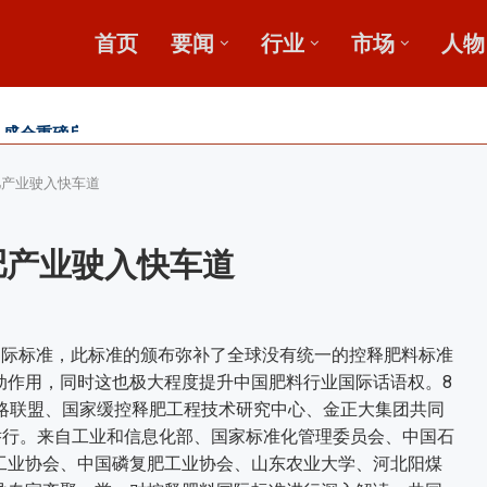
首页
要闻
行业
市场
人物
，盛会重磅启幕
田
收金桥梁 【鄂中】
肥产业驶入快车道
肥产业驶入快车道
际标准，此标准的颁布弥补了全球没有统一的控释肥料标准
动作用，同时这也极大程度提升中国肥料行业国际话语权。8
战略联盟、国家缓控释肥工程技术研究中心、金正大集团共同
举行。来自工业和信息化部、国家标准化管理委员会、中国石
工业协会、中国磷复肥工业协会、山东农业大学、河北阳煤