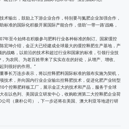
术输出，鼓励上下游企业合作，特别要与氮肥企业加强合作，
助标准的国际化积极开展国际产能合作，借助‘一带一路’战略，
7年至今始终在积极参与肥料行业各种标准的制订。国家缓控
陈宏坤介绍，金正大已经建成全球最大的缓控释肥生产基地，产
领的战略，以前沿的技术和超过行业和国家的标准，引领行业技
户，为农民、为老百姓带来了实实在在的好处，从增产、增收、
起到很好的作用。”
事长万连步表示，将以控释肥料国际标准的颁布实施为契机，
项技术，并向国内行业企业输出控释肥技术，促进化肥产业转型
10个控释肥样板工厂，展示金正大的技术和产品，服务于全球
大在以色列、美国设立研发中心，收购欧洲第二大控释肥企业荷
MPO公司（康朴公司），下一步还将在美国、澳大利亚等地进行研