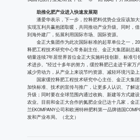
助推化肥产业进入快速发展期
潘爱华表示，下一步，控释肥料优势企业应该加大技
实现互利共赢抱团取暖，共同推动产业升级。同时，借
到海外建厂，拓展利用国际市场、国际资源。
金正大集团作为此次国际标准的起草单位之一，200
释肥工程技术研究中心常务副主任、金正大集团副总裁
销量连续7年居世界首位金正大实施科技创新、标准引
术进步。“经过十多年的努力，缓控释肥已走进千家万
减少劳动力，从产业上来说节约资源、减轻环境污染上
国家缓控释肥工程技术研究中心主任、金正大集团董
加快标准、技术的宣传与推广，让更多人认识、了解这
升级；同时要在全球范围内通过收购、新建等方式建设
农业。目前和金正大合作的氮肥企业已达十几家，金正
兰EKOMPANY公司和欧洲特种肥料第一品牌德国CO
发和产业布局。（北文）