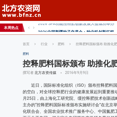
2026中国新疆种子交易会：种业科创新征程
直面“同肥不同效”：科学精准施肥守护沃土良
科学试验铺就增效肥研发路，示范推广架起丰
本周热点
丰收牛第六家直营店落户曹县！
首页
行业
肥料
控释肥料国标颁布 助推化
肥料
控释肥料国标颁布 助推化
撰写者
北方农资传媒
2016年9月9日
近日，国际标准化组织（ISO）颁布控释肥料国
的空白，对全球控释肥行业的健康发展起到重要推
月25日，由上海化工研究院、缓控释肥技术创新
主办的“控释肥料国际标准颁布实施研讨会”在北京
化联合会、全国农业技术推广服务中心、中国氮肥