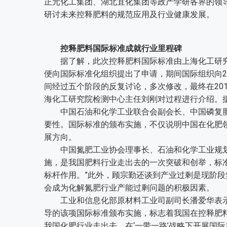
正元化工集团、湖北宜化集团等政产学研各界的领
研讨未来控释肥料的规范应用及行业健康发展。
控释肥料国际标准成就行业里程碑
据了解，此次控释肥料国际标准由上海化工研究院
便向国际标准化组织提出了申请，期间国际组织向22
间经过五个阶段的反复讨论，多次修改，最终在20
海化工研究院检测中心主任刘刚对过程进行介绍。
中国石油和化学工业联合会副会长、中国磷复肥
要性。国际标准的颁布实施，不仅说明中国在化肥
展方向。
中国氮肥工业协会理事长、石油和化学工业规划
施，是我国肥料行业走出去的一次突破和创举，标
标杆作用。”此外，顾宗勤还谈到产业过剩是现阶
会成为化解氮肥行业产能过剩问题的积极因素。
工业和信息化部原材料工业司副司长潘爱华表示
导的该项国际标准颁布实施，标志着我国在控释肥
我国化肥行业走出去，在‘一带一路’战略下开展国