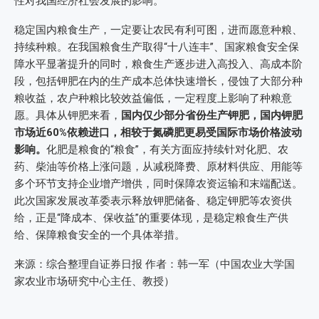
性对我国经济社会发展的影响。
稳定国内粮食生产，一定要让农民有利可图，进而愿意种粮、
持续种粮。在我国粮食生产取得“十八连丰”、国家粮食安全保
障水平显著提升的同时，粮食生产逐步进入高投入、高成本阶
段，包括钾肥在内的生产成本总体快速增长，侵蚀了大部分种
粮收益，农户种粮比较效益偏低，一定程度上影响了种粮意
愿。具体从钾肥来看，
国内仅少部分省份生产钾肥，国内钾肥
市场近60%依赖进口，相较于氮磷肥更易受国际市场价格波动
影响。
化肥是粮食的“粮食”，有关方面应持续针对化肥、农
药、柴油等价格上涨问题，从减税降费、原材料供应、用能等
多个环节支持企业增产增供，同时保障农资运输和末端配送。
此次国家发展改革委表示释放钾肥储备、稳定钾肥等农资供
给，正是“降成本、保收益”的重要体现，是稳定粮食生产供
给、保障粮食安全的一个具体举措。
来源：综合整理自证券日报 作者：韩一军（中国农业大学国
家农业市场研究中心主任、教授）