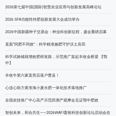
2026第七届中国(国际)智慧农业应用与创新发展高峰论坛
2026 SFA功能性特肥创新发展大会成功举办
2026中国新疆种子交易会：种业科创新征程，盛会重磅启幕
直面“同肥不同效”：科学精准施肥守护沃土良田
科学试验铺就增效肥研发路，示范推广架起丰收金桥梁 【鄂
中】
丰收牛第六家直营店落户曹县！
心连心助力黄淮海小麦水肥一体化技术落地推广
全国农技推广中心高产示范田测产观摩会见证鄂中肥效
智创未来，和合共生——2026WAFI畜牧科技创新论坛启动会在