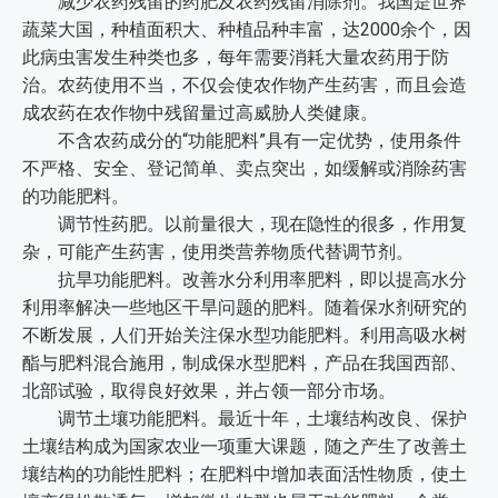
减少农药残留的药肥及农药残留消除剂。我国是世界
蔬菜大国，种植面积大、种植品种丰富，达2000余个，因
此病虫害发生种类也多，每年需要消耗大量农药用于防
治。农药使用不当，不仅会使农作物产生药害，而且会造
成农药在农作物中残留量过高威胁人类健康。
不含农药成分的“功能肥料”具有一定优势，使用条件
不严格、安全、登记简单、卖点突出，如缓解或消除药害
的功能肥料。
调节性药肥。以前量很大，现在隐性的很多，作用复
杂，可能产生药害，使用类营养物质代替调节剂。
抗旱功能肥料。改善水分利用率肥料，即以提高水分
利用率解决一些地区干旱问题的肥料。随着保水剂研究的
不断发展，人们开始关注保水型功能肥料。利用高吸水树
酯与肥料混合施用，制成保水型肥料，产品在我国西部、
北部试验，取得良好效果，并占领一部分市场。
调节土壤功能肥料。最近十年，土壤结构改良、保护
土壤结构成为国家农业一项重大课题，随之产生了改善土
壤结构的功能性肥料；在肥料中增加表面活性物质，使土