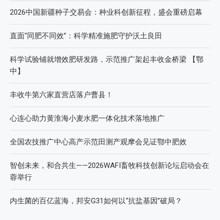
2026中国新疆种子交易会：种业科创新征程，盛会重磅启幕
直面“同肥不同效”：科学精准施肥守护沃土良田
科学试验铺就增效肥研发路，示范推广架起丰收金桥梁 【鄂
中】
丰收牛第六家直营店落户曹县！
心连心助力黄淮海小麦水肥一体化技术落地推广
全国农技推广中心高产示范田测产观摩会见证鄂中肥效
智创未来，和合共生——2026WAFI畜牧科技创新论坛启动会在
蓉举行
内生菌的百亿蓝海，邦安G31如何以“抗盐基因”破局？