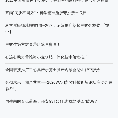
2026中国新疆种子交易会：种业科创新征程，盛会重磅启幕
直面“同肥不同效”：科学精准施肥守护沃土良田
科学试验铺就增效肥研发路，示范推广架起丰收金桥梁 【鄂
中】
丰收牛第六家直营店落户曹县！
心连心助力黄淮海小麦水肥一体化技术落地推广
全国农技推广中心高产示范田测产观摩会见证鄂中肥效
智创未来，和合共生——2026WAFI畜牧科技创新论坛启动会在
蓉举行
内生菌的百亿蓝海，邦安G31如何以“抗盐基因”破局？