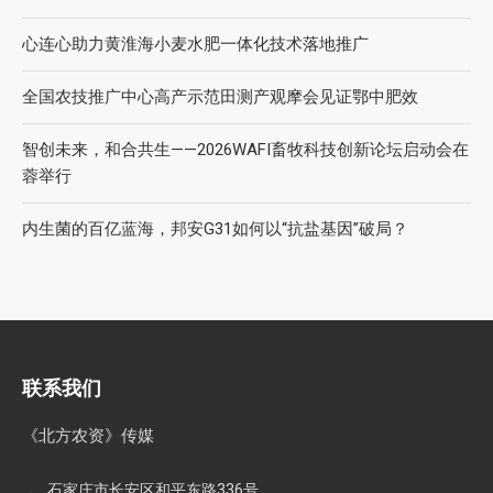
心连心助力黄淮海小麦水肥一体化技术落地推广
全国农技推广中心高产示范田测产观摩会见证鄂中肥效
智创未来，和合共生——2026WAFI畜牧科技创新论坛启动会在
蓉举行
内生菌的百亿蓝海，邦安G31如何以“抗盐基因”破局？
联系我们
《北方农资》传媒
石家庄市长安区和平东路336号