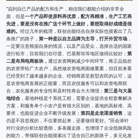
“说到自己产品的配方和生产，相信我们都能介绍的非常全
面，但是
一个产品即使原料再优质，配方再精准，生产工艺再
先进，要是没有在推广这个环节上做好，要想取得好成绩是很
难的。
经过几年的梳理，联创合能结合自身实际也摸索出了几
条推广的路子，
第一种是以自主品牌为主导，打开外贸市场
，
一定要注意根据自身的情况，以及产品受众，选择合适的国家
进行拓市，目前我们在印度、巴基斯坦等地区做得比较好；
第
二是布局电商板块，
通过农资网购减少中间环节，将正品低价
的农资带给广大农户，虽然做农资电商困难重重，但目前来看
已经受到了越来越多的企业、经销商甚至新型农民的认可，这
是农资电商发展的正能量，而且农技服务可以和农资电商联
合，农化服务的专业性和及时性将会大大增强；
第三是与大基
地结合
，基地种植是个系统工程，需要企业提供全程套餐解决
方案，和服务单个小农户是有很大区别的，基地的高标准、高
要求，也能促进企业不断升级发展；
第四是走老渠道销售
，这
仍是不容忽视的，不仅要抓起来，还要做得更好。”田会涛针
对行业的分析比较透彻，多条腿走路，也增强了企业抵御风险
的能力，带领联创合能摸索出了适合自己的新路子，多元化发