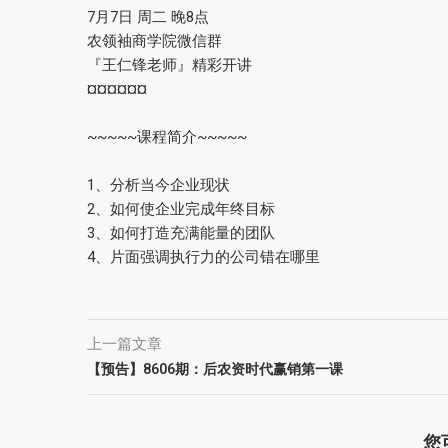
7月7日 周二 晚8点
农领袖商学院微信群
『王仁锋老师』精彩开讲
¤¤¤¤¤¤
~~~~~课程简介~~~~~
1、分析当今企业现状
2、如何使企业完成年终目标
3、如何打造充满能量的团队
4、片面强调执行力的公司错在哪里
上一篇文章
【预告】8606期：后农资时代赢销第一课
您