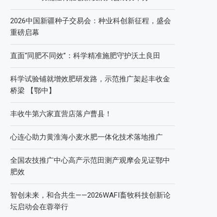
2026中国新疆种子交易会：种业科创新征程，盛会
重磅启幕
直面“同肥不同效”：科学精准施肥守护沃土良田
科学试验铺就增效肥研发路，示范推广架起丰收金
桥梁 【鄂中】
丰收牛第六家直营店落户曹县！
心连心助力黄淮海小麦水肥一体化技术落地推广
全国农技推广中心高产示范田测产观摩会见证鄂中
肥效
智创未来，和合共生——2026WAFI畜牧科技创新论
坛启动会在蓉举行