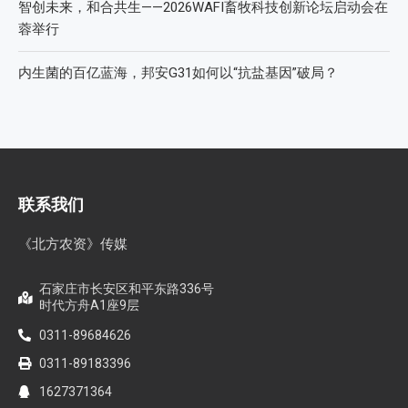
智创未来，和合共生——2026WAFI畜牧科技创新论坛启动会在
蓉举行
内生菌的百亿蓝海，邦安G31如何以“抗盐基因”破局？
联系我们
《北方农资》传媒
石家庄市长安区和平东路336号
时代方舟A1座9层
0311-89684626
0311-89183396
1627371364