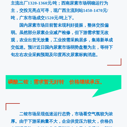
主流出厂1320-1360元/吨；西南尿素市场弱稳运行为
主，交投无亮点可寻，现广西主流到站1450-1470元/
吨，广东市场成交1520元/吨上下。
国内尿素市场目前暂未现利好提振，整体交投偏
弱。虽然部分尿素企业减产检修，但下游需求暂无改
观，农业出货无放量，工业按需采购居多，集港新单成
交低迷。预计近日国内尿素市场弱势盘整为主，等待下
旬左右农业采购预期及印度再次尿素标购消息
。
磷酸二铵：需求暂无好转 价格继续承压。
二铵市场呈现低迷运行态势，市场看空气氛较为浓
厚。由于下游采购量不大，企业供货压力较大，价格仍