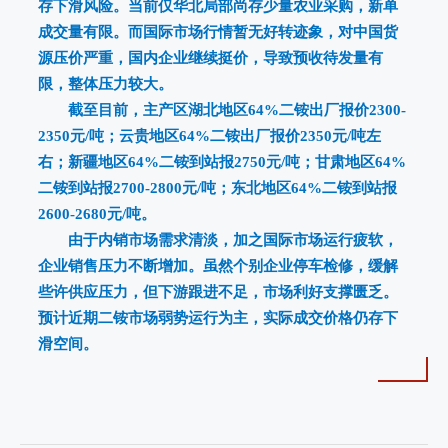
存下滑风险。当前仅华北局部尚存少量农业采购，新单
成交量有限。而国际市场行情暂无好转迹象，对中国货
源压价严重，国内企业继续挺价，导致预收待发量有
限，整体压力较大。
截至目前，主产区湖北地区64%二铵出厂报价2300-
2350元/吨；云贵地区64%二铵出厂报价2350元/吨左
右；新疆地区64%二铵到站报2750元/吨；甘肃地区64%
二铵到站报2700-2800元/吨；东北地区64%二铵到站报
2600-2680元/吨。
由于内销市场需求清淡，加之国际市场运行疲软，
企业销售压力不断增加。虽然个别企业停车检修，缓解
些许供应压力，但下游跟进不足，市场利好支撑匮乏。
预计近期二铵市场弱势运行为主，实际成交价格仍存下
滑空间。