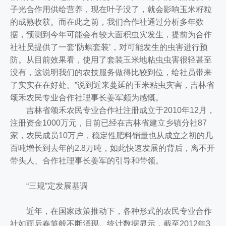
子光合作用供给营养，现在叶子没了，就会影响玉米籽粒
的成熟收获。而在此之前，我们合作社通过分析多年数
据，预测到今年可能会有较大面积虫灾发生，提前为合作
社社员提供了一套‘防螟套装’，对可能发生的虫害进行预
防。从目前效果看，使用了套装玉米地粘虫虫害很轻甚至
没有，这说明我们的农技服务做得比较到位，给社员带来
了实实在在好处。”说到近来蔓延的玉米粘虫灾害，吉林省
颂禾农民专业合作社理事长姜军颇为感慨。
吉林省颂禾农民专业合作社注册成立于2010年12月，
注册资金1000万元，目前已经在吉林省建立乡镇分社87
家，农民成员10万户，稳定性肥料销量也从成立之初的几
百吨增长到去年的2.8万吨，如此快速发展的背后，离不开
带头人、合作社理事长姜军的引导和带领。
“三规”定发展基调
近年，在国家政策推动下，各种形式的农民专业合作
社如雨后春笋般不断涌现。统计数据显示，截至2012年3