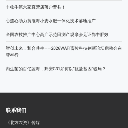
丰收牛第六家直营店落户曹县！
心连心助力黄淮海小麦水肥一体化技术落地推广
全国农技推广中心高产示范田测产观摩会见证鄂中肥效
智创未来，和合共生——2026WAFI畜牧科技创新论坛启动会在
蓉举行
内生菌的百亿蓝海，邦安G31如何以“抗盐基因”破局？
联系我们
《北方农资》传媒