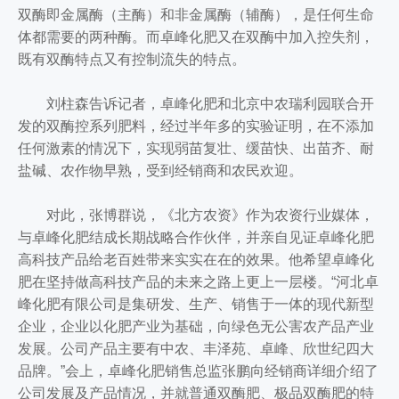
双酶即金属酶（主酶）和非金属酶（辅酶），是任何生命
体都需要的两种酶。而卓峰化肥又在双酶中加入控失剂，
既有双酶特点又有控制流失的特点。
刘柱森告诉记者，卓峰化肥和北京中农瑞利园联合开
发的双酶控系列肥料，经过半年多的实验证明，在不添加
任何激素的情况下，实现弱苗复壮、缓苗快、出苗齐、耐
盐碱、农作物早熟，受到经销商和农民欢迎。
对此，张博群说，《北方农资》作为农资行业媒体，
与卓峰化肥结成长期战略合作伙伴，并亲自见证卓峰化肥
高科技产品给老百姓带来实实在在的效果。他希望卓峰化
肥在坚持做高科技产品的未来之路上更上一层楼。“河北卓
峰化肥有限公司是集研发、生产、销售于一体的现代新型
企业，企业以化肥产业为基础，向绿色无公害农产品产业
发展。公司产品主要有中农、丰泽苑、卓峰、欣世纪四大
品牌。”会上，卓峰化肥销售总监张鹏向经销商详细介绍了
公司发展及产品情况，并就普通双酶肥、极品双酶肥的特