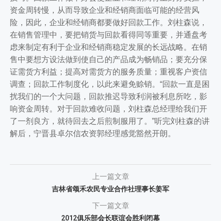
资金周转慢，从而导致企业和经销商面临可能的经营风
险，因此，企业和经销商都要做好回款工作。刘柱森说，
在销售管理中，要把销货与回款看得同等重要，并通盘考
虑来制定有利于企业和经销商稳定发展的长远战略。在销
售中要想方设法做到使自己的产品成为畅销品；要充分保
证需货方利益；提高对需货方的服务质量；重视客户资信
调查；回款工作制度化，以此来避免赊销。“回款一直是困
扰我们的一个大问题，回款推迟导致利润被利息所吃，影
响资金周转。对于回款难收问题，刘柱森总经理给我们开
了一剂良方，就待回去之后煎制服用了。”听完刘柱森的讲
解后，宁晋县卓尔信农资郭经理感觉豁然开朗。
上一篇文章
吉林省颂禾农民专业合作社理事长姜军
下一篇文章
2012俱乐部会长联谊会胜利闭幕