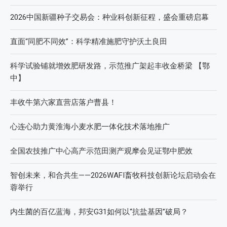
2026中国新疆种子交易会：种业科创新征程，盛会重磅启幕
直面“同肥不同效”：科学精准施肥守护沃土良田
科学试验铺就增效肥研发路，示范推广架起丰收金桥梁 【鄂
中】
丰收牛第六家直营店落户曹县！
心连心助力黄淮海小麦水肥一体化技术落地推广
全国农技推广中心高产示范田测产观摩会见证鄂中肥效
智创未来，和合共生——2026WAFI畜牧科技创新论坛启动会在
蓉举行
内生菌的百亿蓝海，邦安G31如何以“抗盐基因”破局？