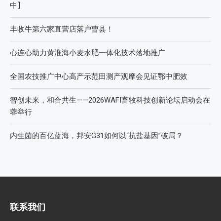
中】
丰收牛第六家直营店落户曹县！
心连心助力黄淮海小麦水肥一体化技术落地推广
全国农技推广中心高产示范田测产观摩会见证鄂中肥效
智创未来，和合共生——2026WAFI畜牧科技创新论坛启动会在
蓉举行
内生菌的百亿蓝海，邦安G31如何以“抗盐基因”破局？
联系我们