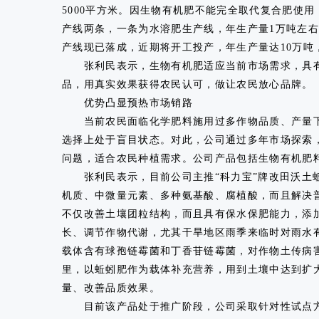
5000平方米。因生物有机肥不能完全取代复合肥使
产线两条，一条为水溶肥生产线，年生产量1万吨左右
产线现已落成，近期将开工投产，年生产量达10万吨
张利民表示，生物有机肥适应当前市场需求，具有
品，用真实效果获得农民认可，做让农民放心品牌。
优势凸显预热市场销路
当前农民面临化学肥料施用过多作物品质、产量下
选择上处于盲目状态。对此，公司通过多年市场探索
问题，适合农民种植需求。公司产品包括生物有机肥
张利民表示，目前公司主推“科力宝”牌改田沃土蚯
机质、中微量元素、多种氨基酸、腐植酸，而且解决
不仅改善土壤团粒结构，而且具有保水保肥能力，添
长、调节作物代谢，尤其干旱地区雨季来临时对雨水
载体含有球孢链霉菌和丁香苷链霉菌，对作物土传病
里，以蚯蚓肥作为载体补充营养，用到土壤中达到扩
量、改善品质效果。
目前该产品处于推广阶段，公司采取针对性试点方法