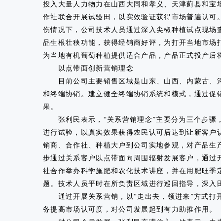
投入大量人力物力在山西大同和孝义、天津蓟县和宝
作社联合开展试验田，以实效验证获得市场普遍认可
伤情况下，公司技术人员通过深入尖椒种植试点现场
品生根壮秧功能，获得经销商好评，为打开当地市场
为当地有机葡萄种植提供适合产品，产品正式投产后
以点带面创新营销理念
目前公司主要销售区域是山东、山西、内蒙古、河北
和终端协销。建立健全终端协销系统和模式，通过促
果。
张利民表示，“关系营销理念”主要分为三个步骤，
进行试验，以真实效果获得农民认可后达到让新客户
销商、合作社、种植大户到公司实地参观，对产品生
步通过关系客户以点带面向周围辐射发展客户，通过
社合作举办科学施肥和农化技术讲座，并在用肥旺季
题。技术人员平时在所负责区域进行巡回指导，深入
通过开展关系营销，以“走出去，领进来”方式打开
务提高市场认可度，对公司发展起到有力助推作用。