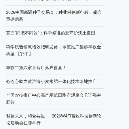
2026中国新疆种子交易会：种业科创新征程，盛会
重磅启幕
直面“同肥不同效”：科学精准施肥守护沃土良田
科学试验铺就增效肥研发路，示范推广架起丰收金
桥梁 【鄂中】
丰收牛第六家直营店落户曹县！
心连心助力黄淮海小麦水肥一体化技术落地推广
全国农技推广中心高产示范田测产观摩会见证鄂中
肥效
智创未来，和合共生——2026WAFI畜牧科技创新论
坛启动会在蓉举行