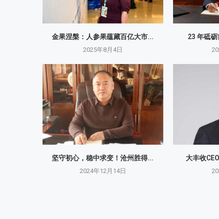
金果涅槃：人参果蕴藏百亿大市...
23 年砥
2025年8月4日
2
坚守初心，稳中求变！沧州胜得...
大丰收CE
2024年12月14日
2