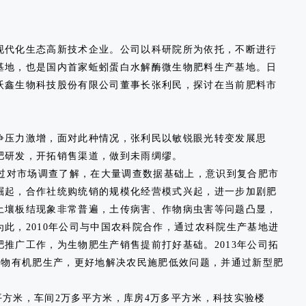
代化生态高新技术企业。公司以科研院所为依托，不断进行
基地，也是国内首家蚯蚓蛋白水解酶微生物肥料生产基地。日
沃鑫生物科技股份有限公司董事长张利民，探讨在当前肥料市
压力激增，面对此种情况，张利民以敏锐眼光转变发展思
肥研发，开拓销售渠道，做到未雨绸缪。
过对市场调查了解，在大量调查数据基础上，意识到复合肥市
崛起，合作社统购统销的规模化经营模式兴起，进一步加剧肥
土壤板结现象非常普遍，土传病害、作物病虫害等问题凸显，
此，2010年公司与中国农科院合作，通过农科院生产基地进
推广工作，为生物肥生产销售提前打好基础。2013年公司拓
生物有机肥生产，更好地解决农民施肥低效问题，并通过新型肥
平方米，车间2万多平方米，库房4万多平方米，科技实验楼