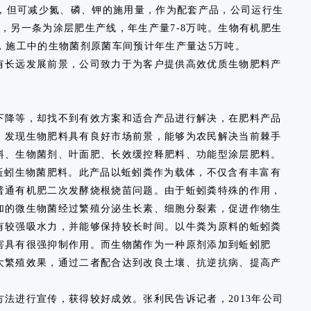
用，但可减少氮、磷、钾的施用量，作为配套产品，公司运行生
，另一条为涂层肥生产线，年生产量7-8万吨。生物有机肥生
，施工中的生物菌剂原菌车间预计年生产量达5万吨。
长远发展前景，公司致力于为客户提供高效优质生物肥料产
降等，却找不到有效方案和适合产品进行解决，在肥料产品
，发现生物肥料具有良好市场前景，能够为农民解决当前棘手
料、生物菌剂、叶面肥、长效缓控释肥料、功能型涂层肥料。
蚓生物菌肥料。此产品以蚯蚓粪作为载体，不仅含有丰富有
普通有机肥二次发酵烧根烧苗问题。由于蚯蚓粪特殊的作用，
加的微生物菌经过繁殖分泌生长素、细胞分裂素，促进作物生
有较强吸水力，并能够保持较长时间。以牛粪为原料的蚯蚓粪
害具有很强抑制作用。而生物菌作为一种原剂添加到蚯蚓肥
大繁殖效果，通过二者配合达到改良土壤、抗逆抗病、提高产
进行宣传，获得较好成效。张利民告诉记者，2013年公司