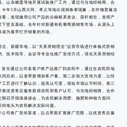
坻、山东栖霞等地开展试验推广工作，通过与当地经销商、合
。今年5月山西大同、孝义等地出现倒春寒现象，在作物普遍冻
查看，发现施用公司产品的尖椒根系发达、苗杆粗壮，发挥产
打下坚实基础。去年针对新疆有机葡萄酒销售市场，从源头上
将成为最早打开销量的市场。
、新疆等地，以“关系营销理念”运营市场进行体验式营销
销、技术指导、会议等专业化推广宣传方式，强化关系营销结
首先通过公司老客户将产品推广到农民中，通过在农民田地
认同目的，以老带新增加客户量。第二步加大宣传力度，让经
产工艺进行了解认识，提高认可度，缩短市场认可时间。第三
开展优质售后服务获得农民和客户认可。与当地经销商、合作
定期召开现场座谈会，为农民解决用肥、施肥和种植方面问
田间地头为农民解决实际问题。
公司推广宣传渠道，以点带面扩展推广范围，以优质售后服