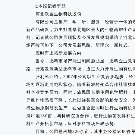
□本报记者李慧
河北沃鑫生物科技股份
有限公司是集产、学、研、服务、经营于一体的现
新产品研发，力主打造华北地区最大的生物菌肥生产
前，记者就公司发展现状及今后发展规划采访了河北
场严峻形势下，公司发展新思路、新理念、新模式。
应时而上拓新发展方向
当今，肥料市场产能过剩问题凸显，肥料企业竞争
路，开拓发展新型肥料市场，通过大力开展生物有机
张利民介绍，2007年公司以生产复合肥起步，经
场将逐渐走向饱和状态。随着新农村变革合作社迅猛
料企业竞争压力。同时，农民因长期使用化学肥料，
导致作物品质下降，长此以往甚至会影响粮食安全。为
行生物原剂研发生产，在做复合肥同时进行生物有机肥
展厂地180亩，与科研院所合作，进行生物菌发酵和
料生产开拓新市场，应对肥料市场严峻形势。
目前，公司总占地220余亩，其中办公楼5000多