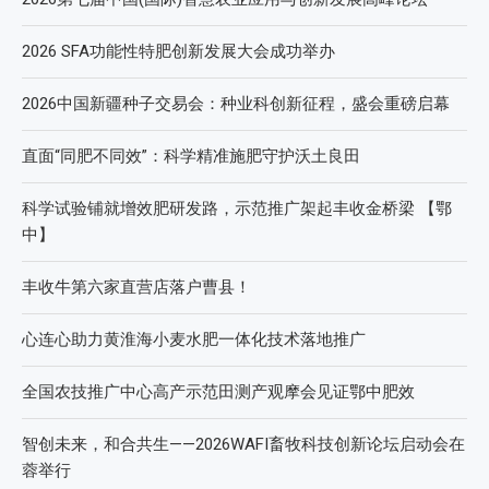
2026 SFA功能性特肥创新发展大会成功举办
2026中国新疆种子交易会：种业科创新征程，盛会重磅启幕
直面“同肥不同效”：科学精准施肥守护沃土良田
科学试验铺就增效肥研发路，示范推广架起丰收金桥梁 【鄂
中】
丰收牛第六家直营店落户曹县！
心连心助力黄淮海小麦水肥一体化技术落地推广
全国农技推广中心高产示范田测产观摩会见证鄂中肥效
智创未来，和合共生——2026WAFI畜牧科技创新论坛启动会在
蓉举行