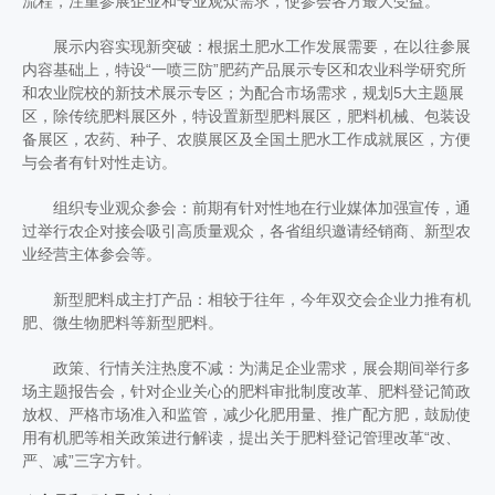
流程，注重参展企业和专业观众需求，使参会各方最大受益。
展示内容实现新突破：根据土肥水工作发展需要，在以往参展
内容基础上，特设“一喷三防”肥药产品展示专区和农业科学研究所
和农业院校的新技术展示专区；为配合市场需求，规划5大主题展
区，除传统肥料展区外，特设置新型肥料展区，肥料机械、包装设
备展区，农药、种子、农膜展区及全国土肥水工作成就展区，方便
与会者有针对性走访。
组织专业观众参会：前期有针对性地在行业媒体加强宣传，通
过举行农企对接会吸引高质量观众，各省组织邀请经销商、新型农
业经营主体参会等。
新型肥料成主打产品：相较于往年，今年双交会企业力推有机
肥、微生物肥料等新型肥料。
政策、行情关注热度不减：为满足企业需求，展会期间举行多
场主题报告会，针对企业关心的肥料审批制度改革、肥料登记简政
放权、严格市场准入和监管，减少化肥用量、推广配方肥，鼓励使
用有机肥等相关政策进行解读，提出关于肥料登记管理改革“改、
严、减”三字方针。