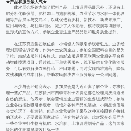
★产品和服务聚人气★
此次展会场馆内除了肥料产品、土壤调理品展示外，还设有土
肥分析化验仪器、肥料加工与施肥机械、农业节水与水肥一体化设
施等产品展示与交易区，以此促进新肥料、新技术、新成果推广、
应用与转化。与往年相比，减少了人体彩绘、模特表演等博眼球、
重形式的宣传方式，参展企业更注重产品品质和服务质量提升。
在江苏克胜集团展位前，小蜻蜓人偶吸引参观者驻足。业务经
理刘慧强告诉记者，作为本土农药企业，参加全国肥料会目的是为
了推广蜻蜓农服的服务模式。蜻蜓农服运用互联网农业服务平台启
动智能喷洒项目，通过线上下单购买服务，线下提供专业化防治服
务，可以有效解决农民打药、种田难题，同时实现精准施药、降低
农残和防治成本目标，帮助农民解决农业服务最后一公里问题。
不少与会经销商表示，参加展会是为近距离了解企业，寻求代
理一些好产品。江苏徐州市四季青种子农资总部总经理周庆海道出
自己的想法。他表示，展会营销是企业营销的重要组成部分，参展
企业各出招数吸引参观者，场馆外各种产品包装袋、小商品也借展
会契机玩了一把营销。但是企业营销除了采取这种直接跟客户接触
的形式外，还要紧跟国家政策，讲究营销方法。此次双交会展厅内
一些企业主打生物有机肥、水溶肥、土壤调理剂等产品，这与国家
提出的化肥减量增效目标一致。