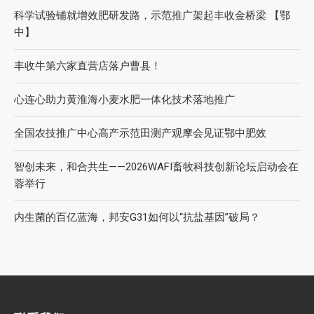
科学试验铺就增效肥研发路，示范推广架起丰收金桥梁 【鄂
中】
丰收牛第六家直营店落户曹县！
心连心助力黄淮海小麦水肥一体化技术落地推广
全国农技推广中心高产示范田测产观摩会见证鄂中肥效
智创未来，和合共生——2026WAFI畜牧科技创新论坛启动会在
蓉举行
内生菌的百亿蓝海，邦安G31如何以“抗盐基因”破局？