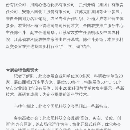
份有限公司、河南心连心化肥有限公司、贵州开磷（集团）有限责
任公司、安徽六国化工股份有限公司、江苏克胜集团等企业参展，
来自全国逾万名经销商、农民专业合作组织、种植大户等经营主体
参会。农业部种植业管理司副司长何才文，全国农技推广服务中心
主任陈生斗、副主任谢建华，江苏省农委主任唐明珍及中国农科
院、江苏省农科院农技专家等出席开幕式。陈生斗介绍，本届肥料
双交会旨在推进我国肥料行业“产、学、研”结合。
★展会特色频现★
记者了解到，此次参展企业和单位300多家，科研教学单位20
家，展出面积1万多平方米，展位530多个，特装展位50个。31个
省市农业部门均设有展位，其中20家科研教学单位集中展示一些新
技术、新研究成果，为企业提供前沿科学技术。
与往年相比，此次全国肥料双交会呈现出一些新特点。
务实高效办会：此次肥料双交会遵循“高效、务实、节俭、创
新”的办会原则，以市场化运作为主，简化开幕式程序，优化办会