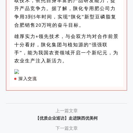
取技术，依托自身丰富的产品研发能力，提
升产品竞争力。
据了解，陕化专用肥公司
力
争用
到
年时间，实现
“陕化”
新型豆磷脂复
3
5
合肥销售
万吨的奋斗目标。
20
雄厚实力
领先技术，与会双方均对合作前景
+
十分看好，陕化集团与植知源的“强强联
手”，能为我国农资领域开启一个新纪元，为
农业生产注入新活力。
深入交流
上一篇文章
【优质企业巡访】走进陕西优美柯
下一篇文章