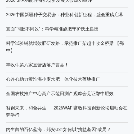
2026 SFA功能性特肥创新发展大会成功举办
2026中国新疆种子交易会：种业科创新征程，盛会重磅启幕
直面“同肥不同效”：科学精准施肥守护沃土良田
科学试验铺就增效肥研发路，示范推广架起丰收金桥梁 【鄂
中】
丰收牛第六家直营店落户曹县！
心连心助力黄淮海小麦水肥一体化技术落地推广
全国农技推广中心高产示范田测产观摩会见证鄂中肥效
智创未来，和合共生——2026WAFI畜牧科技创新论坛启动会在
蓉举行
内生菌的百亿蓝海，邦安G31如何以“抗盐基因”破局？