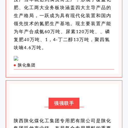
肥、化工两大业务板块涵盖四大主导产品的
生产格局，一跃成为具有现代化装置和国内
领先技术的氮肥生产基地。现主要装置产能
为年产合成氨
万吨、尿素
万吨、
、磷
60
120
复肥40万吨
、
，
丁二醇
万吨，聚四氢
1
4-
13
呋喃
万吨。
4.6
陕化集团
强强联手
陕西陕化煤化工集团专用肥有限公司是陕化