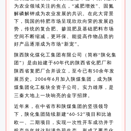
为农业领域关注的焦点，“减肥增效”、固氮
解磷解钾成为农业发展的共识。在此大背景
下，我国的特肥市场呈现欣欣向荣的发展趋
势，传统的复合肥、掺混肥及基础肥料市场
空间不断缩减，更环保、能提高作物品质的
好产品逐渐成为市场“新宠”。
陕西陕化煤化工集团有限公司（简称“陕化集
团”
）是由始建于
年代的陕西省化肥厂和
60
陕西省复肥厂合并设立，至今已有
余年发
50
展历史。
年
月加入陕煤集团，成为陕
2006
6
煤集团化工板块全资子公司。
实力雄厚，是
三秦大地上一块响亮的金字招牌。
近年来，在中省市和陕煤集团的坚强领导
下，陕化集团陆续新建“
”
项目和比迪
60-52
欧一、二期项目，实现一次性开车成功并于
投产当年就达到满负荷生产，形成了覆盖化