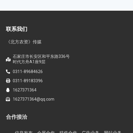
智创未来，和合共生——2026WAFI畜牧科技创新论坛启动会在
蓉举行
内生菌的百亿蓝海，邦安G31如何以“抗盐基因”破局？
联系我们
《北方农资》传媒
石家庄市长安区和平东路336号
时代方舟A1座9层
0311-89684626
0311-89183396
1627371364