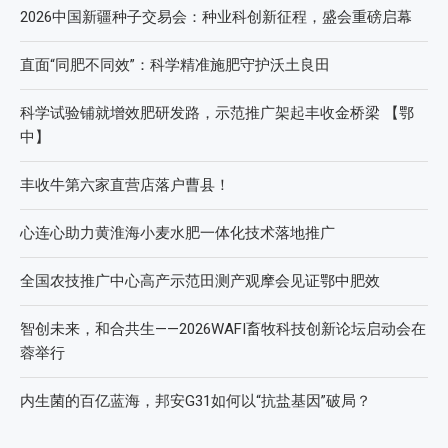
近期文章
2026第七届中国(国际)智慧农业应用与创新发展高峰论坛
2026 SFA功能性特肥创新发展大会成功举办
2026中国新疆种子交易会：种业科创新征程，盛会重磅启幕
直面“同肥不同效”：科学精准施肥守护沃土良田
科学试验铺就增效肥研发路，示范推广架起丰收金桥梁 【鄂
中】
丰收牛第六家直营店落户曹县！
心连心助力黄淮海小麦水肥一体化技术落地推广
全国农技推广中心高产示范田测产观摩会见证鄂中肥效