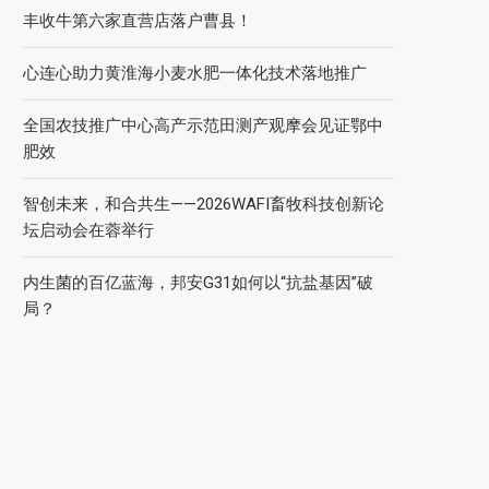
丰收牛第六家直营店落户曹县！
心连心助力黄淮海小麦水肥一体化技术落地推广
全国农技推广中心高产示范田测产观摩会见证鄂中
肥效
智创未来，和合共生——2026WAFI畜牧科技创新论
坛启动会在蓉举行
内生菌的百亿蓝海，邦安G31如何以“抗盐基因”破
局？