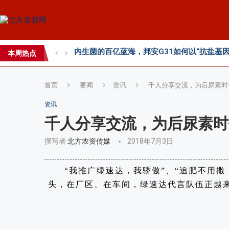
2026第七届中国(国际)智慧农业应用与创新
2026 SFA功能性特肥创新发展大会成功举办
2026中国新疆种子交易会：种业科创新征程
本周热点
直面“同肥不同效”：科学精准施肥守护沃土良
首页
要闻
资讯
千人分享交流，为后尿素时代
资讯
千人分享交流，为后尿素时
撰写者
北方农资传媒
2018年7月3日
“我推广绿速达，我骄傲”、“追肥不用
头，在厂区、在车间，绿速达代言队伍正越