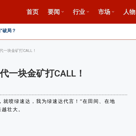
首页
要闻
行业
市场
人物
发展高峰论坛
，盛会重磅启幕
田
一块金矿打CALL！
代一块金矿打CALL！
撒，就喷绿速达，我为绿速达代言！”在田间、在地
来越壮大。