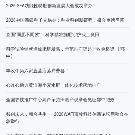
2026 SFA功能性特肥创新发展大会成功举办
2026中国新疆种子交易会：种业科创新征程，盛会重磅启幕
直面“同肥不同效”：科学精准施肥守护沃土良田
科学试验铺就增效肥研发路，示范推广架起丰收金桥梁 【鄂
中】
丰收牛第六家直营店落户曹县！
心连心助力黄淮海小麦水肥一体化技术落地推广
全国农技推广中心高产示范田测产观摩会见证鄂中肥效
智创未来，和合共生——2026WAFI畜牧科技创新论坛启动会在
蓉举行