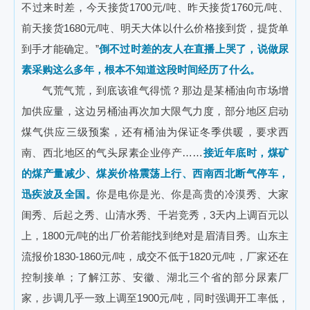
不过来时差，今天接货1700元/吨、昨天接货1760元/吨、
前天接货1680元/吨、明天大体以什么价格接到货，提货单
到手才能确定。”
倒不过时差的友人在直播上哭了，说做尿
素采购这么多年，根本不知道这段时间经历了什么。
气荒气荒，到底该谁气得慌？那边是某桶油向市场增
加供应量，这边另桶油再次加大限气力度，部分地区启动
煤气供应三级预案，还有桶油为保证冬季供暖，要求西
南、西北地区的气头尿素企业停产……
接近年底时，煤矿
的煤产量减少、煤炭价格震荡上行、西南西北断气停车，
迅疾波及全国。
你是电你是光、你是高贵的冷漠秀、大家
闺秀、后起之秀、山清水秀、千岩竞秀，3天内上调百元以
上，1800元/吨的出厂价若能找到绝对是眉清目秀。山东主
流报价1830-1860元/吨，成交不低于1820元/吨，厂家还在
控制接单；了解江苏、安徽、湖北三个省的部分尿素厂
家，步调几乎一致上调至1900元/吨，同时强调开工率低，