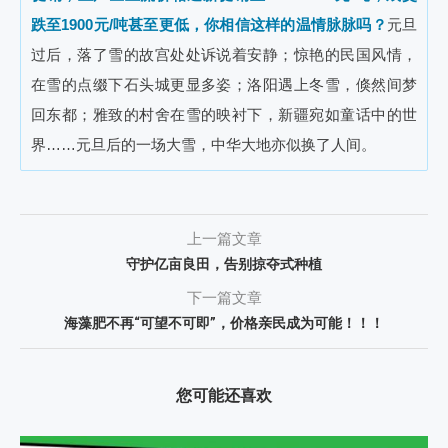
跌至1900元/吨甚至更低，你相信这样的温情脉脉吗？
元旦
过后，落了雪的故宫处处诉说着安静；惊艳的民国风情，
在雪的点缀下石头城更显多姿；洛阳遇上冬雪，倏然间梦
回东都；雅致的村舍在雪的映衬下，新疆宛如童话中的世
界……元旦后的一场大雪，中华大地亦似换了人间。
上一篇文章
守护亿亩良田，告别掠夺式种植
下一篇文章
海藻肥不再“可望不可即”，价格亲民成为可能！！！
您可能还喜欢