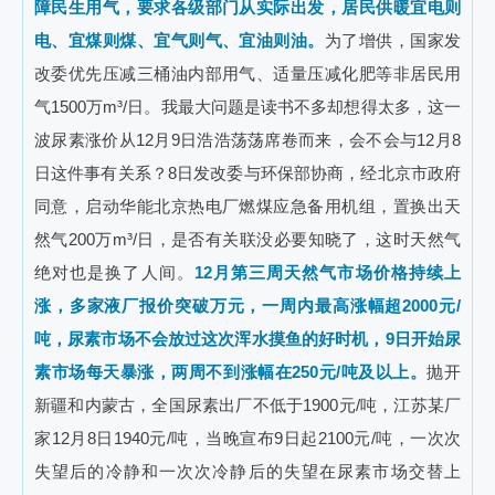
障民生用气，要求各级部门从实际出发，居民供暖宜电则
电、宜煤则煤、宜气则气、宜油则油。
为了增供，国家发
改委优先压减三桶油内部用气、适量压减化肥等非居民用
气1500万m³/日。我最大问题是读书不多却想得太多，这一
波尿素涨价从12月9日浩浩荡荡席卷而来，会不会与12月8
日这件事有关系？8日发改委与环保部协商，经北京市政府
同意，启动华能北京热电厂燃煤应急备用机组，置换出天
然气200万m³/日，是否有关联没必要知晓了，这时天然气
绝对也是换了人间。
12月第三周天然气市场价格持续上
涨，多家液厂报价突破万元，一周内最高涨幅超2000元/
吨，尿素市场不会放过这次浑水摸鱼的好时机，9日开始尿
素市场每天暴涨，两周不到涨幅在250元/吨及以上。
抛开
新疆和内蒙古，全国尿素出厂不低于1900元/吨，江苏某厂
家12月8日1940元/吨，当晚宣布9日起2100元/吨，一次次
失望后的冷静和一次次冷静后的失望在尿素市场交替上