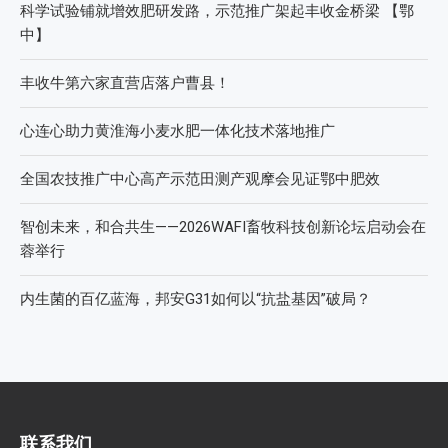
科学试验铺就增效肥研发路，示范推广架起丰收金桥梁 【鄂
中】
丰收牛第六家直营店落户曹县！
心连心助力黄淮海小麦水肥一体化技术落地推广
全国农技推广中心高产示范田测产观摩会见证鄂中肥效
智创未来，和合共生——2026WAFI畜牧科技创新论坛启动会在
蓉举行
内生菌的百亿蓝海，邦安G31如何以“抗盐基因”破局？
联系我们