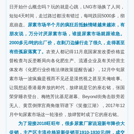
日开始什么概念吗？玩的就是心跳，LNG市场换了人间，
短短4天时间，走过路过都没有错过，每吨跌回5000多，彻
底崩盘。
尿素市场半个月的疯狂后抵触情绪越来越浓，有
朋友说，万分讨厌尿素市场，谁提尿素市场就跟谁急。
2000多元/吨的出厂价，在剃刀边缘行走了很久，走得甚至
有些孤寂落寞了。
农资人都记得11月底国家发改委价格监
督检查与反垄断局向各化肥生产、流通企业及有关经营主
体发布《化肥行业价格法律政策提醒告诫》，12月中旬尿
素市场一波疯癫是视而不见还是漠然视之甚至关俺啥事。
让我想起香港最奔放的时代，放肆就是它的座右铭，张国
荣穿睡衣登台、梅艳芳比基尼谢幕、Beyond街角击鼓旁若
无人、黄霑倒弹宫商角徵羽谱下《笑傲江湖》，2017年12
月中旬尿素市场这一轮涨价，放肆暂时成了它的座右铭。
为了迎接2018旺旺年，很多尿素厂家说迎新年降价大
促销，主产区主流价格迎新促销至1910-1930元/吨，成交