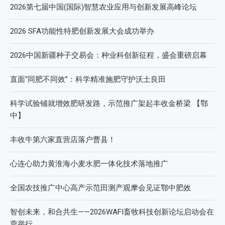
2026第七届中国(国际)智慧农业应用与创新发展高峰论坛
2026 SFA功能性特肥创新发展大会成功举办
2026中国新疆种子交易会：种业科创新征程，盛会重磅启幕
直面“同肥不同效”：科学精准施肥守护沃土良田
科学试验铺就增效肥研发路，示范推广架起丰收金桥梁 【鄂
中】
丰收牛第六家直营店落户曹县！
心连心助力黄淮海小麦水肥一体化技术落地推广
全国农技推广中心高产示范田测产观摩会见证鄂中肥效
智创未来，和合共生——2026WAFI畜牧科技创新论坛启动会在
蓉举行