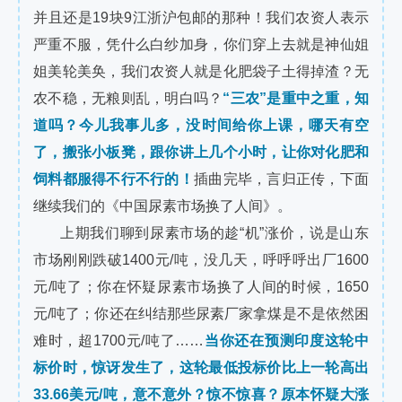
并且还是19块9江浙沪包邮的那种！我们农资人表示
严重不服，凭什么白纱加身，你们穿上去就是神仙姐
姐美轮美奂，我们农资人就是化肥袋子土得掉渣？无
农不稳，无粮则乱，明白吗？
“三农”是重中之重，知
道吗？今儿我事儿多，没时间给你上课，哪天有空
了，搬张小板凳，跟你讲上几个小时，让你对化肥和
饲料都服得不行不行的！
插曲完毕，言归正传，下面
继续我们的《中国尿素市场换了人间》。
上期我们聊到尿素市场的趁“机”涨价，说是山东
市场刚刚跌破1400元/吨，没几天，呼呼呼出厂1600
元/吨了；你在怀疑尿素市场换了人间的时候，1650
元/吨了；你还在纠结那些尿素厂家拿煤是不是依然困
难时，超1700元/吨了……
当你还在预测印度这轮中
标价时，惊讶发生了，这轮最低投标价比上一轮高出
33.66美元/吨，意不意外？惊不惊喜？原本怀疑大涨