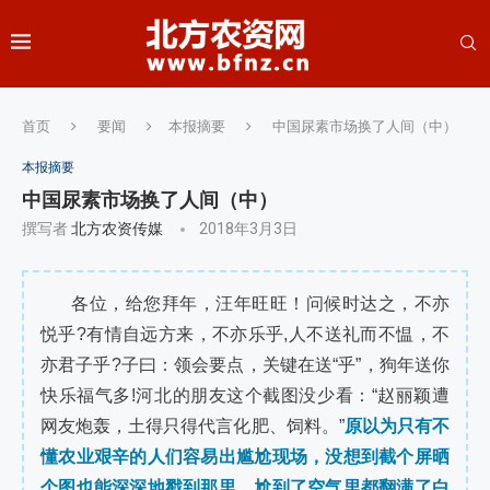
首页
要闻
本报摘要
中国尿素市场换了人间（中）
本报摘要
中国尿素市场换了人间（中）
撰写者
北方农资传媒
2018年3月3日
各位，给您拜年，汪年旺旺！问候时达之，不亦
悦乎?有情自远方来，不亦乐乎,人不送礼而不愠，不
亦君子乎?子曰：领会要点，关键在送“乎”，狗年送你
快乐福气多!河北的朋友这个截图没少看：“赵丽颖遭
网友炮轰，土得只得代言化肥、饲料。”
原以为只有不
懂农业艰辛的人们容易出尴尬现场，没想到截个屏晒
个图也能深深地戳到那里，尬到了空气里都翻满了白