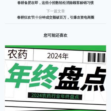
春耕备肥在即，这些小招数轻松消除顾客赊销习惯
下一篇文章
春耕狂欢节|十分钟成交额破百万，引爆农资电商圈
您可能还喜欢