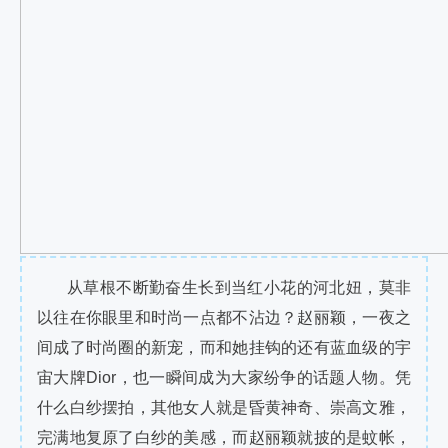
从草根不断勤奋生长到当红小花的河北妞，莫非
以往在你眼里和时尚一点都不沾边？赵丽颖，一夜之
间成了时尚圈的新宠，而和她挂钩的还有蓝血级的宇
宙大牌Dior，也一瞬间成为大家纷争的话题人物。凭
什么白纱摆拍，其他女人就是昏黄神奇、崇高文雅，
完满地复原了白纱的美感，而赵丽颖就披的是蚊帐，