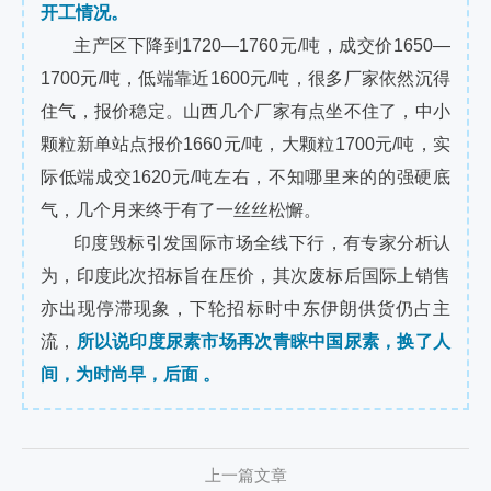
开工情况。
主产区下降到1720—1760元/吨，成交价1650—
1700元/吨，低端靠近1600元/吨，很多厂家依然沉得
住气，报价稳定。山西几个厂家有点坐不住了，中小
颗粒新单站点报价1660元/吨，大颗粒1700元/吨，实
际低端成交1620元/吨左右，不知哪里来的的强硬底
气，几个月来终于有了一丝丝松懈。
印度毁标引发国际市场全线下行，有专家分析认
为，印度此次招标旨在压价，其次废标后国际上销售
亦出现停滞现象，下轮招标时中东伊朗供货仍占主
流，
所以说印度尿素市场再次青睐中国尿素，换了人
间，为时尚早，后面 。
上一篇文章