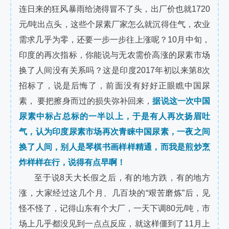
连日来的狂风暴雨给浇得冒不了头，出厂价也就1720
元/吨出点头，这些个尿素厂家怎么就沉得住气，农业
需求几乎为零，还要一步一步往上涨呢？10月中旬，
印度的再次指标，你能说与无农需价高涨的尿素市场
换了人间没有关系吗？这是印度2017年初以来第8次
招标了，说是后悔了，前面没有好好正眼瞧中国尿
素， 要把擦身而过的损失弥补回来，
据说这一次中国
尿素中标占总标的一半以上，于是有人再次扬眉吐
气，认为印度尿素市场再次青睐中国尿素，一夜之间
换了人间，别人是琴棋书画样样精通，而我是煎炒烹
炸样样在行，说得有点早啊！
至于说8天大长假之后，有的地方跌，有的地方
涨，大家经过这几个月、几百块的“艰苦磨炼”后，见
怪不怪了，记得山东有个大厂，一天下调80元/吨，市
场上几乎都没见到一点点反应，就这样僵到了11月上