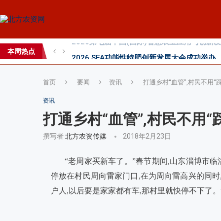
2026 SFA功能性特肥创新发展大会成功举办
2026中国新疆种子交易会：种业科创新征程
本周热点
直面“同肥不同效”：科学精准施肥守护沃土良
首页
要闻
资讯
打通乡村“血管”,村民不用“
资讯
打通乡村“血管”,村民不用“
撰写者
北方农资传媒
2018年2月23日
“老周家买新车了。”春节期间,山东淄博市
停放在村民周向雷家门口,在为周向雷高兴的同时,
户人,以后要是家家都有车,那村里就快停不下了。