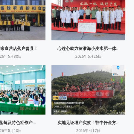
六家直营店落户曹县！
心连心助力黄淮海小麦水肥一体...
026年5月30日
2026年5月26日
原蓝莓及特色经作产...
实地见证增产实效！鄂中仟金方...
026年5月10日
2026年4月7日