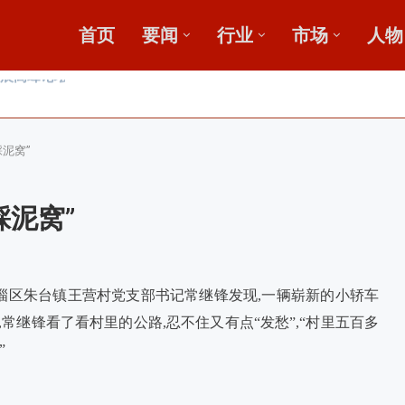
首页
要闻
行业
市场
人物
，盛会重磅启幕
田
踩泥窝”
踩泥窝”
临淄区朱台镇王营村党支部书记常继锋发现,一辆崭新的小轿车
常继锋看了看村里的公路,忍不住又有点“发愁”,“村里五百多
”