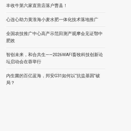
丰收牛第六家直营店落户曹县！
心连心助力黄淮海小麦水肥一体化技术落地推广
全国农技推广中心高产示范田测产观摩会见证鄂中
肥效
智创未来，和合共生——2026WAFI畜牧科技创新论
坛启动会在蓉举行
内生菌的百亿蓝海，邦安G31如何以“抗盐基因”破
局？