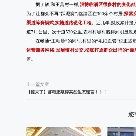
据了解,和王营村一样
,淄博临淄区很多村的变化
为了让群众不再“踩泥窝”,临淄区在300余个村居,
探索
渠道筹资模式,实施道路硬化工程。
近几年,财政累计投
道711公里、次干道520公里,农村村容村貌得到明显改
在畅通“主动脉”的同时,村里的“毛细血管”也正逐
运营服务网络,发展镇村公交,彻底打通群众出行的“最
盖。
上一篇文章
【惊呆了】虾稻肥敲碎某些生态谎言！！！
您